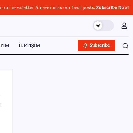
o our newsletter & never miss our best posts.
Subscribe Now!
TIM
İLETİŞİM
Subscribe
ı
SON YAZILAR
Yapay Zeka ile Üretilen Müziklere Filigran
Geliyor