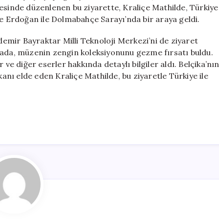
Müzesi’ni
esinde düzenlenen bu ziyarette, Kraliçe Mathilde, Türkiye
Ziyaret
 Erdoğan ile Dolmabahçe Sarayı’nda bir araya geldi.
Etti
için
mir Bayraktar Milli Teknoloji Merkezi’ni de ziyaret
rada, müzenin zengin koleksiyonunu gezme fırsatı buldu.
 ve diğer eserler hakkında detaylı bilgiler aldı. Belçika’nı
kanı elde eden Kraliçe Mathilde, bu ziyaretle Türkiye ile