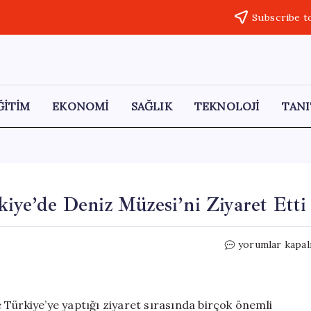
Subscribe t
ĞİTİM
EKONOMİ
SAĞLIK
TEKNOLOJİ
TANI
kiye’de Deniz Müzesi’ni Ziyaret Etti
Belçika
yorumlar kapal
Kraliçesi
Mathilde,
Türkiye’de
Deniz
te Türkiye’ye yaptığı ziyaret sırasında birçok önemli