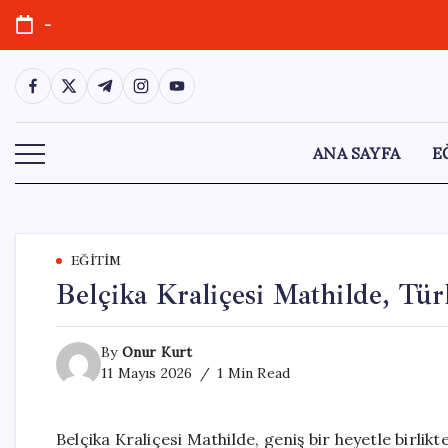
Skip
-
to
content
https://www.facebook.com/
https://twitter.com/
https://t.me/
https://www.instagram.com/
https://youtube.com/
ANA SAYFA
E
EĞITIM
Belçika Kraliçesi Mathilde, Tür
By
Onur Kurt
11 Mayıs 2026
1 Min Read
Belçika Kraliçesi Mathilde, geniş bir heyetle birlik