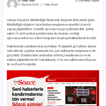
Adana’da
By
Onur Kurt
yorumlar kapalı
uyuşturucu
27 Haziran 2026
1 Min Read
operasyonu:
58
kişi
Adana Emniyet Müdürlüğü Narkotik Suçlarla Mücadele Şube
tutuklandı
Müdürlüğü ekipleri tarafından uyuşturucu madde ticareti
için
yapan şüphelilere yönelik operasyon gerçekleştirildi. Şafak
vakti, Özel Harekat polislerinin de destek verdiği
operasyonda bazı evlerin kapıları koçbaşı kullanılarak kırıldı.
Haklarında yakalama kararı bulan 70 şüpheli gözaltına alındı.
Adreslerde yapılan aramada ise çok miktarda uyuşturucu ele
geçirildi. İfadelerinin ardından nöbetçi mahkemeye sevk
edilen şüphelilerin 58’i tutuklandı, 12’si ise adli kontrol kararı
ile serbest bırakıldı.