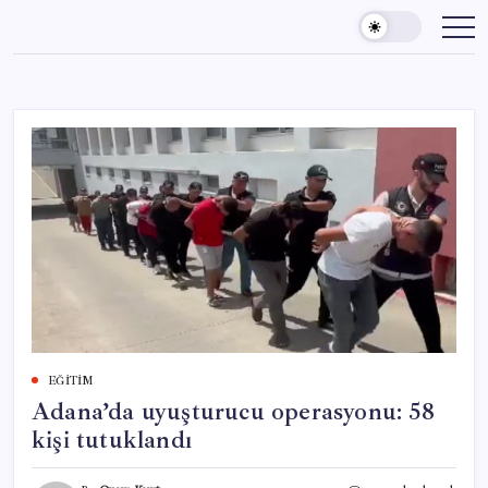
Skip
to
content
EĞITIM
Adana’da uyuşturucu operasyonu: 58
kişi tutuklandı