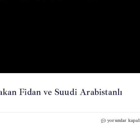
akan Fidan ve Suudi Arabistanlı
İran
yorumlar kapal
Dışişleri
Bakanı
Arakçi,