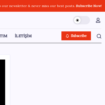
o our newsletter & never miss our best posts.
Subscribe Now!
TIM
İLETİŞİM
Subscribe
SON YAZILAR
CHP’nin butlan MYK’sinden yeni karar: 8 il
başkanlığına atama yapıldı