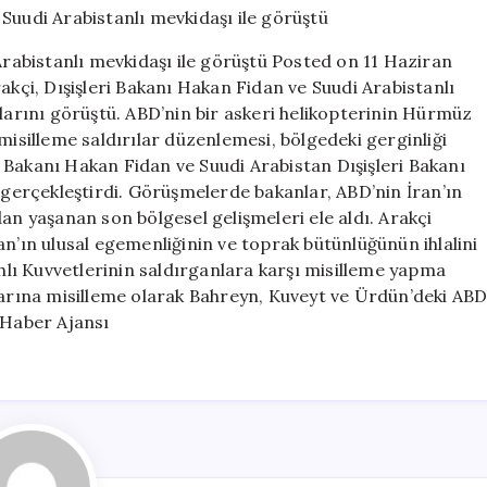
Bakan
Fidan
 Arabistanlı mevkidaşı ile görüştü Posted on 11 Haziran
ve
akçi, Dışişleri Bakanı Hakan Fidan ve Suudi Arabistanlı
Suudi
ılarını görüştü. ABD’nin bir askeri helikopterinin Hürmüz
Arabistanlı
mevkidaşı
misilleme saldırılar düzenlemesi, bölgedeki gerginliği
ile
ri Bakanı Hakan Fidan ve Suudi Arabistan Dışişleri Bakanı
görüştü
i gerçekleştirdi. Görüşmelerde bakanlar, ABD’nin İran’ın
için
an yaşanan son bölgesel gelişmeleri ele aldı. Arakçi
an’ın ulusal egemenliğinin ve toprak bütünlüğünün ihlalini
ahlı Kuvvetlerinin saldırganlara karşı misilleme yapma
ılarına misilleme olarak Bahreyn, Kuveyt ve Ürdün’deki AB
 Haber Ajansı