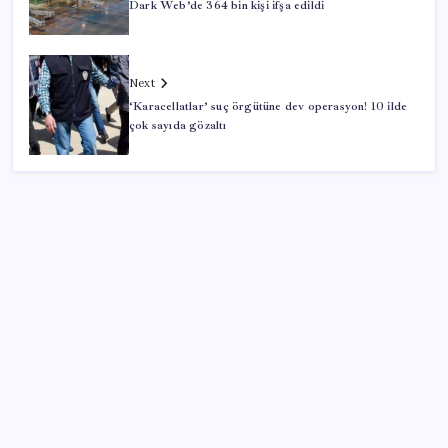
Dark Web’de 364 bin kişi ifşa edildi
Next
‘Karacellatlar’ suç örgütüne dev operasyon! 10 ilde
çok sayıda gözaltı
SON YAZILAR
ABD, İran-Umman anlaşması sonrası ablukayı
kaldıracak