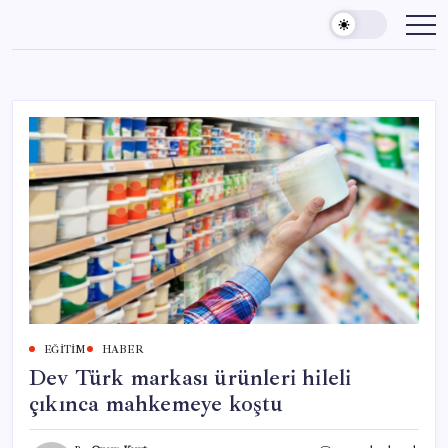
Skip
to
content
EĞITIM
HABER
Dev Türk markası ürünleri hileli
çıkınca mahkemeye koştu