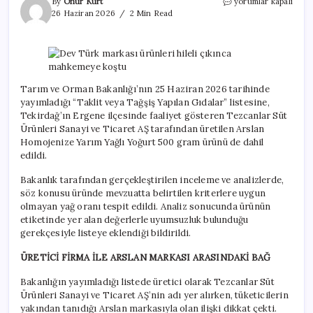
Dev
By
Onur Kurt
yorumlar kapalı
Türk
26 Haziran 2026
2 Min Read
markası
ürünleri
hileli
çıkınca
mahkemeye
koştu
Tarım ve Orman Bakanlığı’nın 25 Haziran 2026 tarihinde
için
yayımladığı “Taklit veya Tağşiş Yapılan Gıdalar” listesine,
Tekirdağ’ın Ergene ilçesinde faaliyet gösteren Tezcanlar Süt
Ürünleri Sanayi ve Ticaret AŞ tarafından üretilen Arslan
Homojenize Yarım Yağlı Yoğurt 500 gram ürünü de dahil
edildi.
Bakanlık tarafından gerçekleştirilen inceleme ve analizlerde,
söz konusu üründe mevzuatta belirtilen kriterlere uygun
olmayan yağ oranı tespit edildi. Analiz sonucunda ürünün
etiketinde yer alan değerlerle uyumsuzluk bulunduğu
gerekçesiyle listeye eklendiği bildirildi.
ÜRETİCİ FİRMA İLE ARSLAN MARKASI ARASINDAKİ BAĞ
Bakanlığın yayımladığı listede üretici olarak Tezcanlar Süt
Ürünleri Sanayi ve Ticaret AŞ’nin adı yer alırken, tüketicilerin
yakından tanıdığı Arslan markasıyla olan ilişki dikkat çekti.