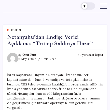
Skip
to
content
EĞITIM
Netanyahu’dan Endişe Verici
Açıklama: “Trump Saldırıya Hazır”
Netanyahu’dan
By
Onur Kurt
yorumlar kapalı
Endişe
11 Mayıs 2026
1 Min Read
Verici
Açıklama:
“Trump
İsrail Başbakanı Binyamin Netanyahu, İran’ın nükleer
Saldırıya
kapasitesine dair önemli ve endişe verici açıklamalarda
Hazır”
için
bulundu. CBS televizyonunda katıldığı bir programda, ABD’nin
İran’a yönelik olası bir kara harekâtına hazır olduğunu öne
sürdü. Netanyahu, İran’ın 400 kilogramdan fazla
zenginleştirilmiş uranyum bulundurduğunu ve bu uranyumun
ele geçirilmesi için bir kara operasyonunun gerekliliğini
vurguladı.