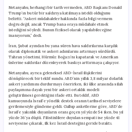
Netanyahu, herhangi bir tarih vermeden, ABD Başkanı Donald
Trump’ın bu tür bir saldırıya katılmaya istekli olduğunu
belirtti. “Askeri müdahaleler hakkında fazla bilgi vermem
doğru değil, ancak Trump bana oraya müdahale etmek
istediğini söyledi. Bunun fiziksel olarak yapılabileceğine
inanıyorum,” dedi.
İran, Şubat ayından bu yana süren hava saldırılarına karşılık
olarak diplomatik ve askeri adımlarını artırmayı sürdürdü.
Tahran yönetimi, Hürmüz Boğazı’nı kapatarak ve Amerikan
üslerine saldırılar düzenleyerek baskıyı arttırmaya çalışıyor.
Netanyahu, ayrıca geleneksel ABD-İsrail ilişkilerini
dönüştürecek bir teklif sundu. ABD’nin yıllık 3,8 milyar dolarlık
askeri yardımını durdurmayı önerirken, iki ülke arasında silah
paylaşımına dayalı yeni bir askeri ortaklık modeli
geliştirilmesi gerektiğini ifade etti. Bu teklif, ABD
kamuoyunda İsrail’e yönelik destek oranın tarihsel seviyelere
gerilemesiyle gündeme geldi. Gallup anketlerine göre, ABD’de
İsrail’e yakınlık duyanların oranı geçen yıl yüzde 54 iken, bu yıl
yüzde 36’ya düştü. Filistinlilere duyulan sempati ise yüzde 41
seviyesine çıkarak, ilk kez İsrail desteğini geride bıraktı.