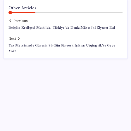
Other Articles
Previous
Belçika Kraliçesi Mathilde, Türkiye’de Deniz Müzesi’ni Ziyaret Etti
Next
Yaz Mevsiminde Güneşin 84 Gün Sürecek Işıltısı: Utqiagvik’te Gece
Yok!
SON YAZILAR
ABD, İran-Umman anlaşması sonrası ablukayı