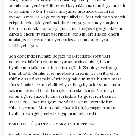
bozulmalar, yenilenebilir enerji kaynaklarına olan ilgiyi artırdı
ve bu durum bakır fiyatlarının yükselmesinde önemli rol
oynadı. Özellikle Asya ve Avrupa ülkeleri, fosil yakıtların sınırlı
erişimi nedeniyle yenilenebilir enerjiye yönelmeye başladı.
Petrol arzındaki coğrafi yoğunlaşma, bölgesel gerginliklerin
küresel enerji fiyatları üzerindeki etkisini artırırken, enerji
ithalatçısı ülkelerde maliyet enflasyonunu da kolayca
tetikleyebiliyor.
Son dönemde Hürmüz Boğazı’ndaki tedarik sorunları
nedeniyle kükürt temininde yaşanan aksaklıklar, bakır
fiyatlarının yükselmesine katkı sağladı. Zambiya ve Kongo
Demokratik Cumhuriyeti’nde bakır üretimi için kritik olan
sülfürik asit üretimi kükürde bağımlı durumda; bu durum ise
küresel bakır arzını tehdit ediyor. Bu gelişmeler sonucunda
bakırın libresi 6,64 dolara çıkarak rekor kırdı. Nisan ayı
sonuna göre yüzde 10’un üzerinde artış gösteren bakırın
libresi, 2025 sonuna göre ise yüzde 16’nın üzerinde bir
yükseliş yaşadı. Mart ayında yüzde 6 düşüş yaşayan bakır
fiyatları, son gelişmelerle kayıplarını telafi etti.
BAKIRDA GÜÇLÜ TALEP, ARZDA SIKINTI VAR
Vadeli işlem ve emtia piyasaları uzmanı Zafer Ergezen, AA