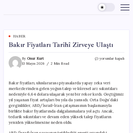
Skip
to
content
HABER
Bakır Fiyatları Tarihî Zirveye Ulaştı
Bakır
By
Onur Kurt
yorumlar kapalı
Fiyatları
13 Mayıs 2026
2 Min Read
Tarihî
Zirveye
Ulaştı
Bakır fiyatları, uluslararası piyasalarda yapay zeka veri
için
merkezlerinden gelen yoğun talep ve küresel arz sıkıntıları
nedeniyle 6,64 dolara ulaşarak yeni bir rekor kırdı. Geçtiğimiz
yıl yaşanan fiyat artışları bu yıla da yansıdı. Orta Doğu’daki
gerginlikler, ABD/İsrail-İran çatışmasının başlamasıyla
birlikte bakır fiyatlarında dalgalanmalara yol açtı. Ancak,
tedarik sıkıntıları ve devam eden yüksek talep fiyatların
yeniden yükselmesine neden oldu.
ABD/İsrail-İran savaşının tetiklediği enerji arzındaki