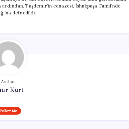
in ardından, Taşdemir’in cenazesi, İshakpaşa Camii’nde
ı’na defnedildi.
Author
ur Kurt
Follow Me