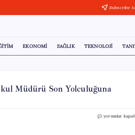
Subscribe t
ĞİTİM
EKONOMİ
SAĞLIK
TEKNOLOJİ
TANI
Okul Müdürü Son Yolculuğuna
Mide
yorumlar kapal
Kanserine
Yenik
Düşen