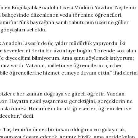
Okul
i gören Küçükçalık Anadolu Lisesi Müdürü Yazdan Taşdemir
Müdürü
ul bahçesinde düzenlenen veda törenine öğrencileri,
Son
demir’in Türk bayrağına sarılı tabutunun üzerine güller
Yolculuğuna
gözyaşları sel oldu.
Güllerle
Uğurlandı
 Anadolu Lisesi’nde üç yıldır müdürlük yapıyordu. İki
için
ve sevenlerini derin bir üzüntüye boğdu. Törende söz alan
“Ne diyeceğimi bilmiyorum. Ama şunu söylemek istiyorum;
iz vardı. Vatanın, milletin ve öğrencilerin için her
 bile öğrencilerine hizmet etmeye devam ettin,” ifadelerini
izlere her zaman doğruyu ve güzeli öğretir. Yazdan
or. Hayatın nasıl yaşanması gerektiğini, gerçeklerin ne
 asla ölmez. Hocamızın bıraktığı eserler, öğrencileri ve
ecektir,” dedi.
 Taşdemir’in örnek bir insan olduğunu vurgulayarak,
la yaşamaya devam edecek. Acımız büyük, ama geride kalan