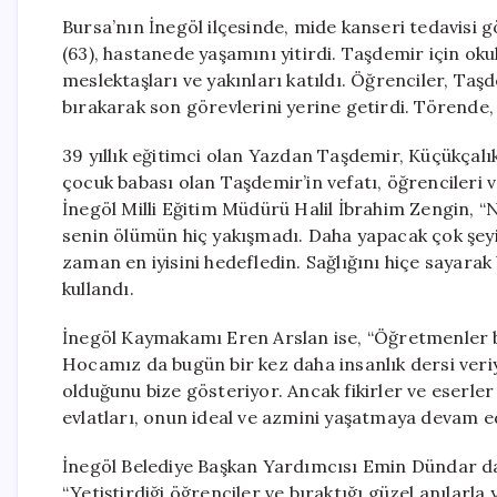
Bursa’nın İnegöl ilçesinde, mide kanseri tedavis
(63), hastanede yaşamını yitirdi. Taşdemir için ok
meslektaşları ve yakınları katıldı. Öğrenciler, Taş
bırakarak son görevlerini yerine getirdi. Törende, 
39 yıllık eğitimci olan Yazdan Taşdemir, Küçükçalık
çocuk babası olan Taşdemir’in vefatı, öğrencileri 
İnegöl Milli Eğitim Müdürü Halil İbrahim Zengin, 
senin ölümün hiç yakışmadı. Daha yapacak çok şeyim
zaman en iyisini hedefledin. Sağlığını hiçe sayarak
kullandı.
İnegöl Kaymakamı Eren Arslan ise, “Öğretmenler b
Hocamız da bugün bir kez daha insanlık dersi veriy
olduğunu bize gösteriyor. Ancak fikirler ve eserler
evlatları, onun ideal ve azmini yaşatmaya devam ed
İnegöl Belediye Başkan Yardımcısı Emin Dündar da
“Yetiştirdiği öğrenciler ve bıraktığı güzel anılar