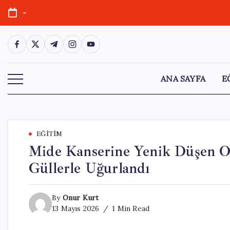
Skip
-
to
content
https://www.facebook.com/
https://twitter.com/
https://t.me/
https://www.instagram.com/
https://youtube.com/
ANA SAYFA
E
EĞITIM
Mide Kanserine Yenik Düşen 
Güllerle Uğurlandı
By
Onur Kurt
13 Mayıs 2026
1 Min Read