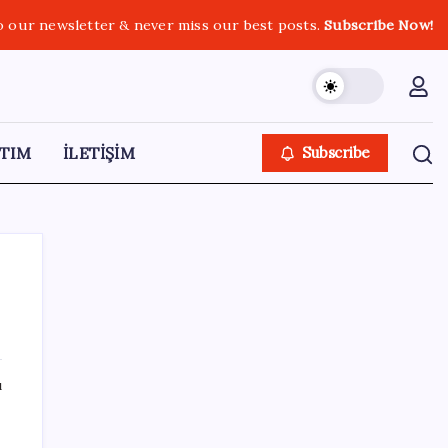
o our newsletter & never miss our best posts.
Subscribe Now!
TIM
İLETİŞİM
Subscribe
SON YAZILAR
ı
CHP’nin butlan MYK’sinden yeni karar: 8 il
başkanlığına atama yapıldı