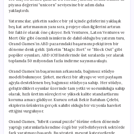
piyasa değerini “unicorn” seviyesine bir adım daha
yaklaştırdı.
Yatırımcılar, şirketin sadece bir yıl içinde gelirlerini yaklaşık
beş kat artırmasının yanı sıra, projeye olan ilgilerini artıran
bir faktör olarak öne çıkıyor. Bek Ventures, Laton Ventures ve
Mert Gür gibi önemli isimlerin de dahil olduğu bu yatırım turu,
Grand Games’in ABD pazarındaki başarısını pekiştiren bir
döneme denk geldi. Şirketin “Magic Sort” ve “Block Out” gibi
popüler oyunları, ABD iOS listelerinde üst sıralarda yer alarak
toplamda 50 milyondan fazla indirme sayısına ulaştı.
Grand Games’in başarısının arkasında, bağımsız stüdyo
modeli bulunuyor. Şirket, merkezi bir altyapı ve veri paylaşım
ağıyla desteklenen beş bağımsız stüdyoya sahip. Her stüdyo,
geliştirdikleri oyunlar üzerinde tam yetki ve sorumluluğa sahip
olarak, hızlı üretim süreçleri ve yüksek kalite standartlarını
koruma amacı güdüyor. Kurucu ortak Bekir Batuhan Çelebi,
ekiplerin ürünlerin gerçek sahibi olduğu bir vizyonla hareket
ettiğini vurguluyor.
Grand Games, “hibrit casual puzzle” türüne erken dönemde
yaptığı yatırımlarla kendine özgü bir yol belirleyerek sektörde
fark yaratmayı başardı. Bu strateji, mevcut kategorilerde