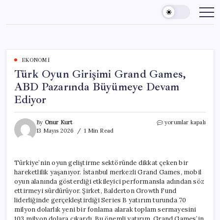
Skip
to
content
EKONOMI
Türk Oyun Girişimi Grand Games,
ABD Pazarında Büyümeye Devam
Ediyor
Türk
By
Onur Kurt
yorumlar kapalı
Oyun
13 Mayıs 2026
1 Min Read
Girişimi
Grand
Games,
Türkiye’nin oyun geliştirme sektöründe dikkat çeken bir
ABD
hareketlilik yaşanıyor. İstanbul merkezli Grand Games, mobil
Pazarında
Büyümeye
oyun alanında gösterdiği etkileyici performansla adından söz
Devam
ettirmeyi sürdürüyor. Şirket, Balderton Growth Fund
Ediyor
liderliğinde gerçekleştirdiği Series B yatırım turunda 70
için
milyon dolarlık yeni bir fonlama alarak toplam sermayesini
103 milyon dolara çıkardı. Bu önemli yatırım, Grand Games’in