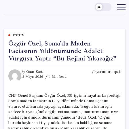
Skip
to
content
EĞITIM
Özgür Özel, Soma’da Maden
Faciasının Yıldönümünde Adalet
Vurgusu Yaptı: “Bu Rejimi Yıkacağız”
Özgür
By
Onur Kurt
yorumlar kapalı
Özel,
13 Mayıs 2026
1 Min Read
Soma’da
Maden
Faciasının
CHP Genel Başkanı Özgür Özel, 301 işçinin hayatını kaybettiği
Yıldönümünde
Soma maden faciasının 12. yıldönümünde Soma ilçesini
Adalet
Vurgusu
ziyaret etti. Burada yaptığı açıklamada, “Bugün bizim için
Yaptı:
sadece bir yas günü değil; unutmamanın, unutturmamanın ve
“Bu
adalet için dimdik durmanın günüdür” dedi. Özel, “O gün
Rejimi
burada haykıran 14 yaşındaki Berkan’ın haklılığına sonuna
Yıkacağız”
kadar sahip çıkacak ve bu AKP’nin karanlık düzenini ilk