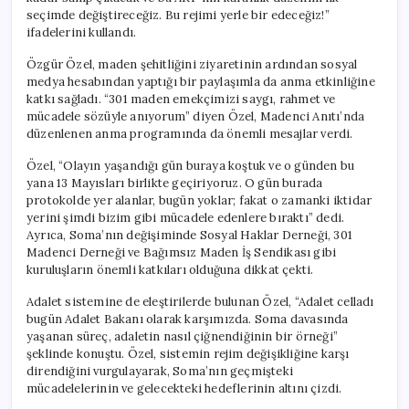
için
seçimde değiştireceğiz. Bu rejimi yerle bir edeceğiz!”
ifadelerini kullandı.
Özgür Özel, maden şehitliğini ziyaretinin ardından sosyal
medya hesabından yaptığı bir paylaşımla da anma etkinliğine
katkı sağladı. “301 maden emekçimizi saygı, rahmet ve
mücadele sözüyle anıyorum” diyen Özel, Madenci Anıtı’nda
düzenlenen anma programında da önemli mesajlar verdi.
Özel, “Olayın yaşandığı gün buraya koştuk ve o günden bu
yana 13 Mayısları birlikte geçiriyoruz. O gün burada
protokolde yer alanlar, bugün yoklar; fakat o zamanki iktidar
yerini şimdi bizim gibi mücadele edenlere bıraktı” dedi.
Ayrıca, Soma’nın değişiminde Sosyal Haklar Derneği, 301
Madenci Derneği ve Bağımsız Maden İş Sendikası gibi
kuruluşların önemli katkıları olduğuna dikkat çekti.
Adalet sistemine de eleştirilerde bulunan Özel, “Adalet celladı
bugün Adalet Bakanı olarak karşımızda. Soma davasında
yaşanan süreç, adaletin nasıl çiğnendiğinin bir örneği”
şeklinde konuştu. Özel, sistemin rejim değişikliğine karşı
direndiğini vurgulayarak, Soma’nın geçmişteki
mücadelelerinin ve gelecekteki hedeflerinin altını çizdi.