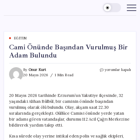
Skip
to
content
EĞITIM
Cami Önünde Başından Vurulmuş Bir
Adam Bulundu
Cami
By
Onur Kurt
yorumlar kapalı
Önünde
20 Mayıs 2026
1 Min Read
Başından
Vurulmuş
Bir
20 Mayıs 2026 tarihinde Erzurum’un Yakutiye ilçesinde, 32
Adam
yaşındaki Alihan Bülbül, bir caminin önünde başından
Bulundu
için
vurulmuş olarak ölü bulundu. Olay, akşam saat 22.30
sıralarında gerçekleşti. Güllüce Camisi önünde yerde yatan
bir adamı gören vatandaşlar, durumu 112 Acil Çağrı Merkezine
bildirerek yardım talep etti.
Kısa sürede olay yerine intikal eden polis ve sağlık ekipleri,