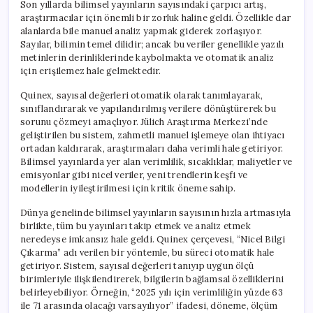
Son yıllarda bilimsel yayınların sayısındaki çarpıcı artış,
araştırmacılar için önemli bir zorluk haline geldi. Özellikle dar
alanlarda bile manuel analiz yapmak giderek zorlaşıyor.
Sayılar, bilimin temel dilidir; ancak bu veriler genellikle yazılı
metinlerin derinliklerinde kaybolmakta ve otomatik analiz
için erişilemez hale gelmektedir.
Quinex, sayısal değerleri otomatik olarak tanımlayarak,
sınıflandırarak ve yapılandırılmış verilere dönüştürerek bu
sorunu çözmeyi amaçlıyor. Jülich Araştırma Merkezi’nde
geliştirilen bu sistem, zahmetli manuel işlemeye olan ihtiyacı
ortadan kaldırarak, araştırmaları daha verimli hale getiriyor.
Bilimsel yayınlarda yer alan verimlilik, sıcaklıklar, maliyetler ve
emisyonlar gibi nicel veriler, yeni trendlerin keşfi ve
modellerin iyileştirilmesi için kritik öneme sahip.
Dünya genelinde bilimsel yayınların sayısının hızla artmasıyla
birlikte, tüm bu yayınları takip etmek ve analiz etmek
neredeyse imkansız hale geldi. Quinex çerçevesi, “Nicel Bilgi
Çıkarma” adı verilen bir yöntemle, bu süreci otomatik hale
getiriyor. Sistem, sayısal değerleri tanıyıp uygun ölçü
birimleriyle ilişkilendirerek, bilgilerin bağlamsal özelliklerini
belirleyebiliyor. Örneğin, “2025 yılı için verimliliğin yüzde 63
ile 71 arasında olacağı varsayılıyor” ifadesi, döneme, ölçüm