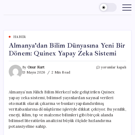
Skip
to
content
HABER
Almanya’dan Bilim Dünyasına Yeni Bir
Dönem: Quinex Yapay Zeka Sistemi
Almanya’dan
By
Onur Kurt
yorumlar kapalı
Bilim
13 Mayıs 2026
2 Min Read
Dünyasına
Yeni
Bir
Almanya’nın Jülich Bilim Merkezi’nde geliştirilen Quinex
Dönem:
yapay zeka sistemi, bilimsel yayınlardan sayısal verileri
Quinex
Yapay
otomatik olarak çıkarma ve bunları yapılandırılmış
Zeka
veritabanlarına dönüştürme işleviyle dikkat çekiyor. Bu yenilik,
Sistemi
enerji, iklim, tıp ve malzeme bilimleri gibi birçok alanda
için
bilimsel literatürün analizini büyük ölçüde hızlandırma
potansiyeline sahip.