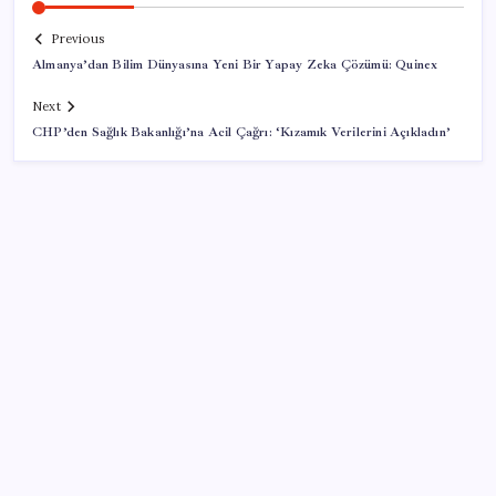
Previous
Almanya’dan Bilim Dünyasına Yeni Bir Yapay Zeka Çözümü: Quinex
Next
CHP’den Sağlık Bakanlığı’na Acil Çağrı: ‘Kızamık Verilerini Açıkladın’
SON YAZILAR
CHP’nin butlan MYK’sinden yeni karar: 8 il
başkanlığına atama yapıldı
Türkiye’nin yerli ve milli lokomotifi Afrika’da