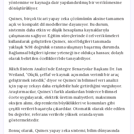
yöntemine ve kaynağa dair yapılandırılmış bir veri kümesine
dönüştürülüyor.
Quinex, birçok ticari yapay zeka çözümünün aksine tamamen
açık ve kompakt dil modellerine dayanıyor. Bu durum,
sistemin daha etkin ve düşük hesaplama kaynaklarıyla
çalışmasını sağlıyor. Eğitim süreçlerinde özel veri kümeleri
kullanılarak geliştirilen Quinex, nicel bilgileri tanımada
yaklaşık %98 doğruluk oranına ulaşmayı başarmış durumda.
Bağlamsal bilgileri işleme yeteneği ise oldukça hassas; dolaylı
olarak belirtilen özellikleri bile tanıyabiliyor.
Jülich Sistem Analizi’nde Entegre Senaryolar Başkanı Dr. Jan
Weiland, “Güçlü, şeffaf ve kaynak açısından verimli bir araç
geliştirmek istedik,” diyor ve Quinex’in bilimsel veri analizi
için yapay zekayı daha erişilebilir hale getirdiğini vurguluyor.
Araştırmacılar, Quinex’i farklı alanlardan binlerce bilimsel
özete uygulayarak, elektrik üretim maliyetleri, maksimum
oksijen alımı, depremlerin büyüklükleri ve konumları gibi
çeşitli verileri başarıyla çıkardılar. Otomatik olarak elde edilen
bu değerler, referans verilerle yüksek oranda uyum
göstermektedir.
Sonuç olarak, Quinex yapay zeka sistemi, bilim dünyasında