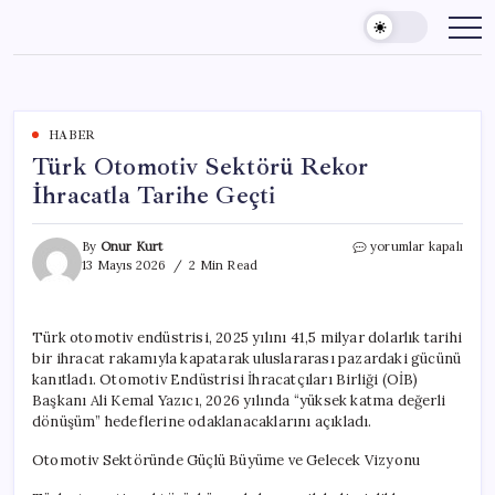
Skip
to
content
HABER
Türk Otomotiv Sektörü Rekor
İhracatla Tarihe Geçti
Türk
By
Onur Kurt
yorumlar kapalı
Otomotiv
13 Mayıs 2026
2 Min Read
Sektörü
Rekor
İhracatla
Türk otomotiv endüstrisi, 2025 yılını 41,5 milyar dolarlık tarihi
Tarihe
bir ihracat rakamıyla kapatarak uluslararası pazardaki gücünü
Geçti
için
kanıtladı. Otomotiv Endüstrisi İhracatçıları Birliği (OİB)
Başkanı Ali Kemal Yazıcı, 2026 yılında “yüksek katma değerli
dönüşüm” hedeflerine odaklanacaklarını açıkladı.
Otomotiv Sektöründe Güçlü Büyüme ve Gelecek Vizyonu