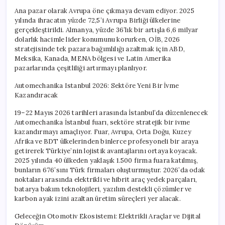
Ana pazar olarak Avrupa öne çıkmaya devam ediyor. 2025
yılında ihracatın yüzde 72,5’i Avrupa Birliği ülkelerine
gerçekleştirildi. Almanya, yüzde 36’lık bir artışla 6,6 milyar
dolarlık hacimle lider konumunu korurken, OİB, 2026
stratejisinde tek pazara bağımlılığı azaltmak için ABD,
Meksika, Kanada, MENA bölgesi ve Latin Amerika
pazarlarında çeşitliliği artırmayı planlıyor.
Automechanika Istanbul 2026: Sektöre Yeni Bir İvme
Kazandıracak
19–22 Mayıs 2026 tarihleri arasında İstanbul’da düzenlenecek
Automechanika İstanbul fuarı, sektöre stratejik bir ivme
kazandırmayı amaçlıyor. Fuar, Avrupa, Orta Doğu, Kuzey
Afrika ve BDT ülkelerinden binlerce profesyoneli bir araya
getirerek Türkiye’nin lojistik avantajlarını ortaya koyacak.
2025 yılında 40 ülkeden yaklaşık 1.500 firma fuara katılmış,
bunların 676’sını Türk firmaları oluşturmuştur. 2026’da odak
noktaları arasında elektrikli ve hibrit araç yedek parçaları,
batarya bakım teknolojileri, yazılım destekli çözümler ve
karbon ayak izini azaltan üretim süreçleri yer alacak.
Geleceğin Otomotiv Ekosistemi: Elektrikli Araçlar ve Dijital