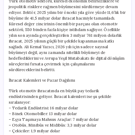
Türk otomotiv sektörü, küresel ekonomik belirsizliklere ve
jeopolitik risklere rağmen büyümesini sürdürmeye devam
ediyor. Sektör, 2025 yılını bir önceki yıla göre yüzde 11,6’lık bir
büyüme ile 41,5 milyar dolar ihracat hacmiyle tamamladı.
Küresel değer zincirinin önemli bir parçası olan otomotiv
sektörü, 550 binden fazla kişiye istihdam sağlıyor. Özellikle
yılın son ayında gerçekleştirilen 3 milyar 761 milyon dolarlık
ihracat, 2025 yılının güçlü bir şekilde kapanmasına katkı
sağladı. Ali Kemal Yazıcı, 2026 yılı için sadece sayısal
büyümeyi değil, aynı zamanda nitelikli büyümeyi de
hedeflediklerini ve Avrupa Yeşil Mutabakatı ile dijital dönüşüm
süreçlerini fırsata çevirmek için çalışmalarını
sürdüreceklerini belirtti.
İhracat Kalemleri ve Pazar Dağılımı
Türk otomotiv ihracatında en büyük pay tedarik
endüstrisinden geliyor. İhracat kalemleri ise şu şekilde
sıralanıyor:
– Tedarik Endüstrisi: 16 milyar dolar
– Binek Otomobiller: 13 milyar dolar
– Eşya Taşımaya Mahsus Araçlar: 7 milyar dolar
– Otobüs, Minibüs ve Midibüs: 3,3 milyar dolar
– Çekiciler: 1,9 milyar dolar