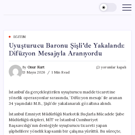
Skip
to
content
EĞITIM
Uyuşturucu Baronu Şişli’de Yakalandı:
Difüzyon Mesajıyla Aranıyordu
Uyuşturucu
By
Onur Kurt
yorumlar kapalı
Baronu
13 Mayıs 2026
1 Min Read
Şişli’de
Yakalandı:
Difüzyon
İstanbul’da gerçekleştirilen uyuşturucu madde ticaretine
Mesajıyla
yönelik operasyonlar sırasında, ‘Difüzyon mesajı’ ile aranan
Aranıyordu
için
34 yaşındaki M.B., Şişli’de yakalanarak gözaltına alındı.
İstanbul Emniyet Müdürlüğü Narkotik Suçlarla Mücadele Şube
Müdürlüğü ekipleri, MİT ve İstanbul Cumhuriyet
Başsavcılığı’nın desteğiyle uyuşturucu ticareti yapan
şüphelilere yönelik kapsamlı bir çalışma yürüttü. Bu süreçte,