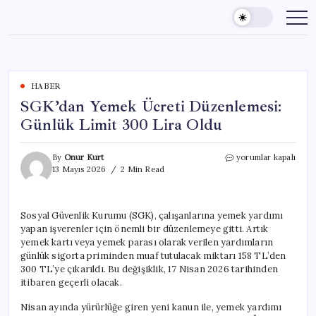
Skip
to
content
HABER
SGK’dan Yemek Ücreti Düzenlemesi:
Günlük Limit 300 Lira Oldu
SGK’dan
By
Onur Kurt
yorumlar kapalı
Yemek
13 Mayıs 2026
2 Min Read
Ücreti
Düzenlemesi:
Günlük
Sosyal Güvenlik Kurumu (SGK), çalışanlarına yemek yardımı
Limit
yapan işverenler için önemli bir düzenlemeye gitti. Artık
300
Lira
yemek kartı veya yemek parası olarak verilen yardımların
Oldu
günlük sigorta priminden muaf tutulacak miktarı 158 TL’den
için
300 TL’ye çıkarıldı. Bu değişiklik, 17 Nisan 2026 tarihinden
itibaren geçerli olacak.
Nisan ayında yürürlüğe giren yeni kanun ile, yemek yardımı