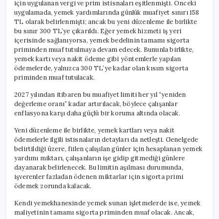
için uygulanan vergi ve prim istisnaları eşitlenmişti. Önceki
uygulamada, yemek yardımlarında günlük muafiyet sınırı 158
TL olarak belirlenmişti; ancak bu yeni düzenleme ile birlikte
bu sınır 300 TL’ye çıkarıldı. Eğer yemek hizmeti iş yeri
içerisinde sağlanıyorsa, yemek bedelinin tamamı sigorta
priminden muaf tutulmaya devam edecek. Bununla birlikte,
yemek kartı veya nakit ödeme gibi yöntemlerle yapılan
ödemelerde, yalnızca 300 TL’ye kadar olan kısım sigorta
priminden muaf tutulacak.
2027 yılından itibaren bu muafiyet limiti her yıl “yeniden
değerleme oranı” kadar artırılacak, böylece çalışanlar
enflasyona karşı daha güçlü bir koruma altında olacak.
Yeni düzenleme ile birlikte, yemek kartları veya nakit
ödemelerle ilgili istisnaların detayları da netleşti. Genelgede
belirtildiği üzere, fiilen çalışılan günler için hesaplanan yemek
yardımı miktarı, çalışanların işe gidip gitmediği günlere
dayanarak belirlenecek. Bu limitin aşılması durumunda,
işverenler fazladan ödenen miktarlar için sigorta primi
ödemek zorunda kalacak.
Kendi yemekhanesinde yemek sunan işletmelerde ise, yemek
maliyetinin tamamı sigorta priminden muaf olacak. Ancak,