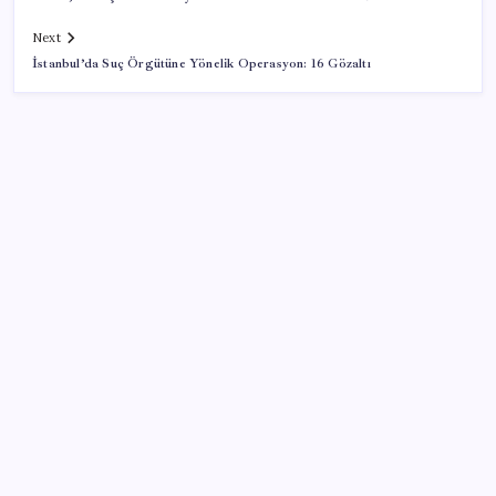
Next
İstanbul’da Suç Örgütüne Yönelik Operasyon: 16 Gözaltı
SON YAZILAR
ABD, İran-Umman anlaşması sonrası ablukayı
kaldıracak
Porsche yöneticisinden Volkswagen’e maliyetleri
hızla düşürme çağrısı
Halkbank, ikincil halka arz süreci başlattı