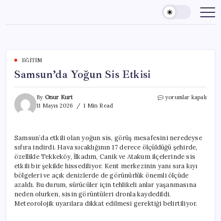
Skip
to
content
EĞITIM
Samsun’da Yoğun Sis Etkisi
Samsun’da
By
Onur Kurt
yorumlar kapalı
Yoğun
11 Mayıs 2026
1 Min Read
Sis
Etkisi
için
Samsun’da etkili olan yoğun sis, görüş mesafesini neredeyse
sıfıra indirdi. Hava sıcaklığının 17 derece ölçüldüğü şehirde,
özellikle Tekkeköy, İlkadım, Canik ve Atakum ilçelerinde sis
etkili bir şekilde hissediliyor. Kent merkezinin yanı sıra kıyı
bölgeleri ve açık denizlerde de görünürlük önemli ölçüde
azaldı. Bu durum, sürücüler için tehlikeli anlar yaşanmasına
neden olurken, sisin görüntüleri dronla kaydedildi.
Meteorolojik uyarılara dikkat edilmesi gerektiği belirtiliyor.