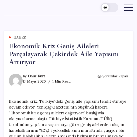
Skip
to
content
HABER
Ekonomik Kriz Geniş Aileleri
Parçalayarak Çekirdek Aile Yapısını
Artırıyor
Ekonomik
By
Onur Kurt
yorumlar kapalı
Kriz
13 Mayıs 2026
1 Min Read
Geniş
Aileleri
Parçalayarak
Ekonomik kriz, Türkiye’deki geniş aile yapısını tehdit etmeye
Çekirdek
devam ediyor. Yeniçağ Gazetesi’nin bugünkü haberi,
Aile
Yapısını
“Ekonomik kriz geniş aileleri dağıtıyor!” başlığıyla
Artırıyor
okuyucularına ulaştı. Türkiye İstatistik Kurumu (TÜİK)
için
tarafından yapılan araştırmaya göre, geniş ailelerden oluşan
hanehalklarının %27,1’i yoksulluk sınırının altında yaşıyor. Bu
durum, kalabalık ailelerin sayısında belirgin bir azalmaya yol