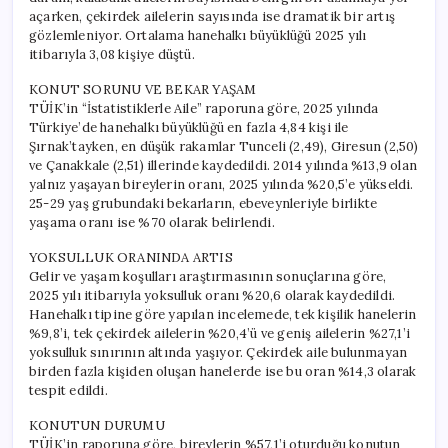
açarken, çekirdek ailelerin sayısında ise dramatik bir artış
gözlemleniyor. Ortalama hanehalkı büyüklüğü 2025 yılı
itibarıyla 3,08 kişiye düştü.
KONUT SORUNU VE BEKAR YAŞAM
TÜİK’in “İstatistiklerle Aile” raporuna göre, 2025 yılında
Türkiye’de hanehalkı büyüklüğü en fazla 4,84 kişi ile
Şırnak’tayken, en düşük rakamlar Tunceli (2,49), Giresun (2,50)
ve Çanakkale (2,51) illerinde kaydedildi. 2014 yılında %13,9 olan
yalnız yaşayan bireylerin oranı, 2025 yılında %20,5’e yükseldi.
25-29 yaş grubundaki bekarların, ebeveynleriyle birlikte
yaşama oranı ise %70 olarak belirlendi.
YOKSULLUK ORANINDA ARTIS
Gelir ve yaşam koşulları araştırmasının sonuçlarına göre,
2025 yılı itibarıyla yoksulluk oranı %20,6 olarak kaydedildi.
Hanehalkı tipine göre yapılan incelemede, tek kişilik hanelerin
%9,8’i, tek çekirdek ailelerin %20,4’ü ve geniş ailelerin %27,1’i
yoksulluk sınırının altında yaşıyor. Çekirdek aile bulunmayan
birden fazla kişiden oluşan hanelerde ise bu oran %14,3 olarak
tespit edildi.
KONUTUN DURUMU
TÜİK’in raporuna göre, bireylerin %57,1’i oturduğu konutun