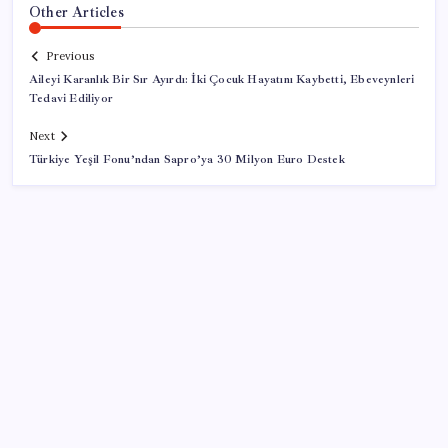
Other Articles
Previous
Aileyi Karanlık Bir Sır Ayırdı: İki Çocuk Hayatını Kaybetti, Ebeveynleri
Tedavi Ediliyor
Next
Türkiye Yeşil Fonu’ndan Sapro’ya 30 Milyon Euro Destek
SON YAZILAR
CHP’nin butlan MYK’sinden yeni karar: 8 il