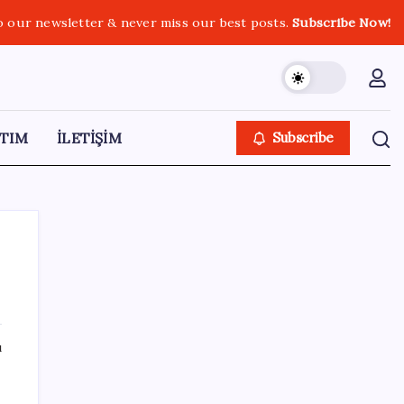
o our newsletter & never miss our best posts.
Subscribe Now!
TIM
İLETİŞİM
Subscribe
SON YAZILAR
ı
Yapay Zeka ile Üretilen Müziklere Filigran
Geliyor