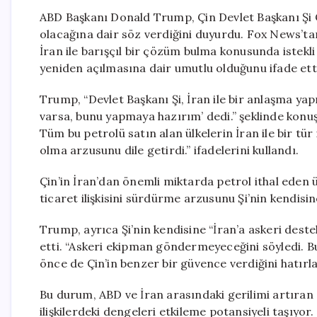
ABD Başkanı Donald Trump, Çin Devlet Başkanı Şi C
olacağına dair söz verdiğini duyurdu. Fox News’ta
İran ile barışçıl bir çözüm bulma konusunda istek
yeniden açılmasına dair umutlu olduğunu ifade ett
Trump, “Devlet Başkanı Şi, İran ile bir anlaşma yap
varsa, bunu yapmaya hazırım’ dedi.” şeklinde konuş
Tüm bu petrolü satın alan ülkelerin İran ile bir tü
olma arzusunu dile getirdi.” ifadelerini kullandı.
Çin’in İran’dan önemli miktarda petrol ithal eden 
ticaret ilişkisini sürdürme arzusunu Şi’nin kendisine
Trump, ayrıca Şi’nin kendisine “İran’a askeri de
etti. “Askeri ekipman göndermeyeceğini söyledi. B
önce de Çin’in benzer bir güvence verdiğini hatırla
Bu durum, ABD ve İran arasındaki gerilimi artıran o
ilişkilerdeki dengeleri etkileme potansiyeli taşıyor.