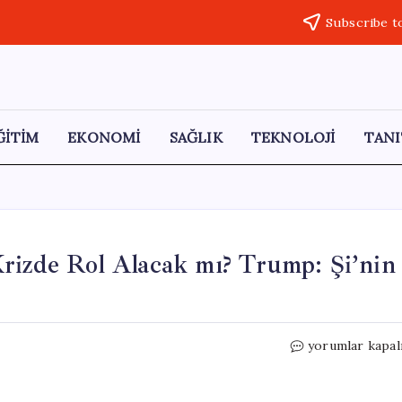
Subscribe t
ĞİTİM
EKONOMİ
SAĞLIK
TEKNOLOJİ
TANI
rizde Rol Alacak mı? Trump: Şi’nin
Çin,
yorumlar kapal
İran
ile
ABD