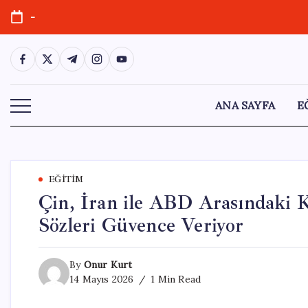
Skip
-
to
content
https://www.facebook.com/
https://twitter.com/
https://t.me/
https://www.instagram.com/
https://youtube.com/
ANA SAYFA
E
EĞITIM
Çin, İran ile ABD Arasındaki K
Sözleri Güvence Veriyor
By
Onur Kurt
14 Mayıs 2026
1 Min Read