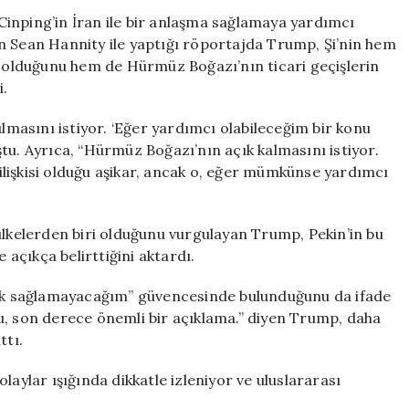
Arasındaki
inping’in İran ile bir anlaşma sağlamaya yardımcı
Krizde
n Sean Hannity ile yaptığı röportajda Trump, Şi’nin hem
Rol
li olduğunu hem de Hürmüz Boğazı’nın ticari geçişlerin
Alacak
i.
mı?
Trump:
ılmasını istiyor. ‘Eğer yardımcı olabileceğim bir konu
Şi’nin
tu. Ayrıca, “Hürmüz Boğazı’nın açık kalmasını istiyor.
Sözleri
r ilişkisi olduğu aşikar, ancak o, eğer mümkünse yardımcı
Güvence
Veriyor
için
ülkelerden biri olduğunu vurgulayan Trump, Pekin’in bu
 açıkça belirttiğini aktardı.
stek sağlamayacağım” güvencesinde bulunduğunu da ifade
u, son derece önemli bir açıklama.” diyen Trump, daha
ttı.
laylar ışığında dikkatle izleniyor ve uluslararası