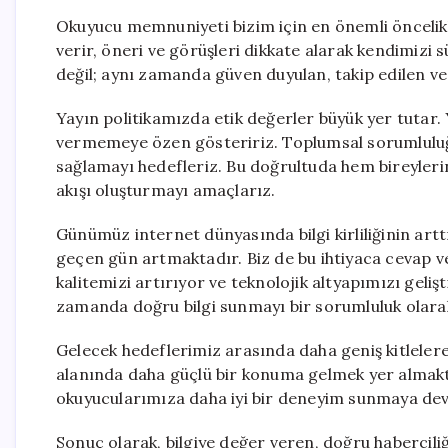
Okuyucu memnuniyeti bizim için en önemli öncelikl
verir, öneri ve görüşleri dikkate alarak kendimizi s
değil; aynı zamanda güven duyulan, takip edilen ve 
Yayın politikamızda etik değerler büyük yer tutar.
vermemeye özen gösteririz. Toplumsal sorumluluğun
sağlamayı hedefleriz. Bu doğrultuda hem bireylerin 
akışı oluşturmayı amaçlarız.
Günümüz internet dünyasında bilgi kirliliğinin artt
geçen gün artmaktadır. Biz de bu ihtiyaca cevap ver
kalitemizi artırıyor ve teknolojik altyapımızı geliş
zamanda doğru bilgi sunmayı bir sorumluluk olara
Gelecek hedeflerimiz arasında daha geniş kitlelere u
alanında daha güçlü bir konuma gelmek yer almakta
okuyucularımıza daha iyi bir deneyim sunmaya de
Sonuç olarak, bilgiye değer veren, doğru haberciliğ