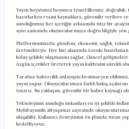
Yayın hayatımız boyunca temel ilkemiz; doğruluk, ta
hazırlarken resmi kaynaklara, güvenilir verilere v
sunduğumuz her içeriğin arkasında titiz bir araşt
aynı zamanda okuyucularımıza doğru bilgiyle yön 
Platformumuzda; gündem, ekonomi, sağlık, teknoloj
üretmekteyiz. Her biri alanında özenle hazırlanan b
kolay şekilde ulaşmasını sağlar. Güncel gelişmeler
özgün içerikler üreterek yayın kalitesini sürekli o
Tarafsız habercilik anlayışını benimseyen ekibimiz,
yayın yapar. Okuyucularımıza farklı bakış açıları
tanırız. Bu yaklaşım, güvenilir bir haber kaynağı
Teknolojinin sunduğu imkanları en iyi şekilde kullanar
Mobil uyumlu altyapımız sayesinde okuyucularımız i
ulaşabilir. Kullanıcı deneyimini ön planda tutan ya
hedefliyoruz.