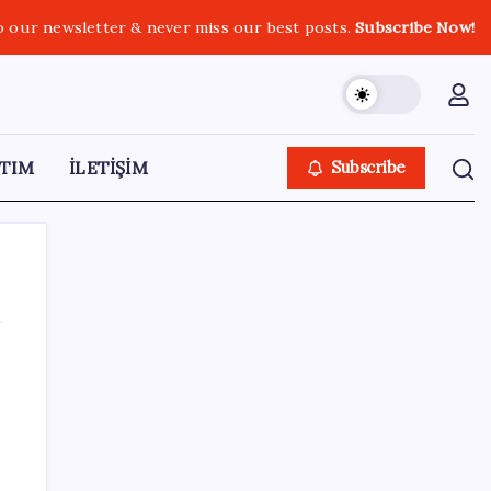
o our newsletter & never miss our best posts.
Subscribe Now!
TIM
İLETİŞİM
Subscribe
SON YAZILAR
Adalet Bakanlığı ‘projesi’: Hâkim ve savcılar
yapay zekâyla ‘örgüt tahmini’ yapacak!
Erdoğan’dan ‘Mekke Ortak Savunma