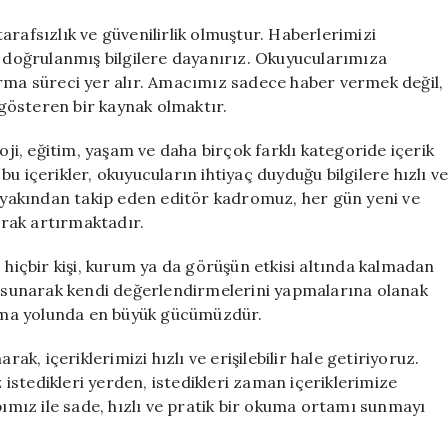
rafsızlık ve güvenilirlik olmuştur. Haberlerimizi
e doğrulanmış bilgilere dayanırız. Okuyucularımıza
ırma süreci yer alır. Amacımız sadece haber vermek değil,
gösteren bir kaynak olmaktır.
i, eğitim, yaşam ve daha birçok farklı kategoride içerik
u içerikler, okuyucuların ihtiyaç duyduğu bilgilere hızlı v
i yakından takip eden editör kadromuz, her gün yeni ve
larak artırmaktadır.
 hiçbir kişi, kurum ya da görüşün etkisi altında kalmadan
nı sunarak kendi değerlendirmelerini yapmalarına olanak
 olma yolunda en büyük gücümüzdür.
ak, içeriklerimizi hızlı ve erişilebilir hale getiriyoruz.
stedikleri yerden, istedikleri zaman içeriklerimize
pımız ile sade, hızlı ve pratik bir okuma ortamı sunmayı