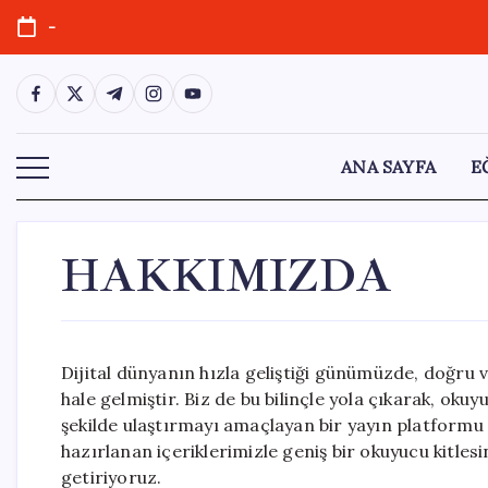
Skip
-
to
content
https://www.facebook.com/
https://twitter.com/
https://t.me/
https://www.instagram.com/
https://youtube.com/
ANA SAYFA
E
HAKKIMIZDA
Dijital dünyanın hızla geliştiği günümüzde, doğru
hale gelmiştir. Biz de bu bilinçle yola çıkarak, oku
şekilde ulaştırmayı amaçlayan bir yayın platformu 
hazırlanan içeriklerimizle geniş bir okuyucu kitlesin
getiriyoruz.