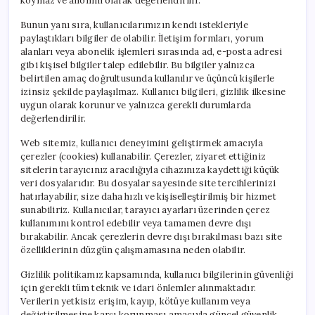
koymaz ve anonim olarak değerlendirilir.
Bunun yanı sıra, kullanıcılarımızın kendi istekleriyle
paylaştıkları bilgiler de olabilir. İletişim formları, yorum
alanları veya abonelik işlemleri sırasında ad, e-posta adresi
gibi kişisel bilgiler talep edilebilir. Bu bilgiler yalnızca
belirtilen amaç doğrultusunda kullanılır ve üçüncü kişilerle
izinsiz şekilde paylaşılmaz. Kullanıcı bilgileri, gizlilik ilkesine
uygun olarak korunur ve yalnızca gerekli durumlarda
değerlendirilir.
Web sitemiz, kullanıcı deneyimini geliştirmek amacıyla
çerezler (cookies) kullanabilir. Çerezler, ziyaret ettiğiniz
sitelerin tarayıcınız aracılığıyla cihazınıza kaydettiği küçük
veri dosyalarıdır. Bu dosyalar sayesinde site tercihlerinizi
hatırlayabilir, size daha hızlı ve kişiselleştirilmiş bir hizmet
sunabiliriz. Kullanıcılar, tarayıcı ayarları üzerinden çerez
kullanımını kontrol edebilir veya tamamen devre dışı
bırakabilir. Ancak çerezlerin devre dışı bırakılması bazı site
özelliklerinin düzgün çalışmamasına neden olabilir.
Gizlilik politikamız kapsamında, kullanıcı bilgilerinin güvenliği
için gerekli tüm teknik ve idari önlemler alınmaktadır.
Verilerin yetkisiz erişim, kayıp, kötüye kullanım veya
değiştirilmesine karşı korunması amacıyla güncel güvenlik