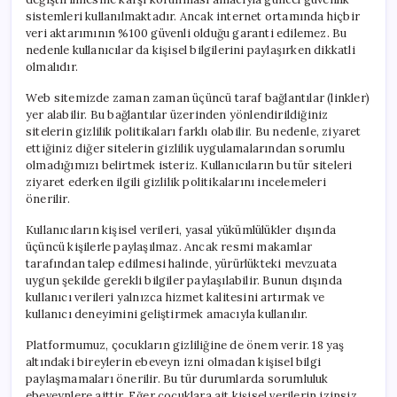
sistemleri kullanılmaktadır. Ancak internet ortamında hiçbir
veri aktarımının %100 güvenli olduğu garanti edilemez. Bu
nedenle kullanıcılar da kişisel bilgilerini paylaşırken dikkatli
olmalıdır.
Web sitemizde zaman zaman üçüncü taraf bağlantılar (linkler)
yer alabilir. Bu bağlantılar üzerinden yönlendirildiğiniz
sitelerin gizlilik politikaları farklı olabilir. Bu nedenle, ziyaret
ettiğiniz diğer sitelerin gizlilik uygulamalarından sorumlu
olmadığımızı belirtmek isteriz. Kullanıcıların bu tür siteleri
ziyaret ederken ilgili gizlilik politikalarını incelemeleri
önerilir.
Kullanıcıların kişisel verileri, yasal yükümlülükler dışında
üçüncü kişilerle paylaşılmaz. Ancak resmi makamlar
tarafından talep edilmesi halinde, yürürlükteki mevzuata
uygun şekilde gerekli bilgiler paylaşılabilir. Bunun dışında
kullanıcı verileri yalnızca hizmet kalitesini artırmak ve
kullanıcı deneyimini geliştirmek amacıyla kullanılır.
Platformumuz, çocukların gizliliğine de önem verir. 18 yaş
altındaki bireylerin ebeveyn izni olmadan kişisel bilgi
paylaşmamaları önerilir. Bu tür durumlarda sorumluluk
ebeveynlere aittir. Eğer çocuklara ait kişisel verilerin izinsiz