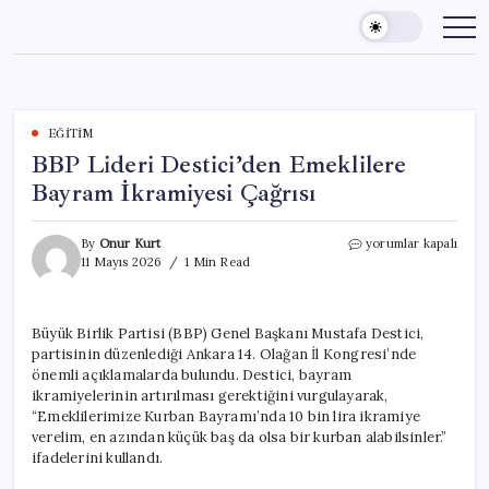
Skip
to
content
EĞITIM
BBP Lideri Destici’den Emeklilere
Bayram İkramiyesi Çağrısı
BBP
By
Onur Kurt
yorumlar kapalı
Lideri
11 Mayıs 2026
1 Min Read
Destici’den
Emeklilere
Bayram
Büyük Birlik Partisi (BBP) Genel Başkanı Mustafa Destici,
İkramiyesi
partisinin düzenlediği Ankara 14. Olağan İl Kongresi’nde
Çağrısı
için
önemli açıklamalarda bulundu. Destici, bayram
ikramiyelerinin artırılması gerektiğini vurgulayarak,
“Emeklilerimize Kurban Bayramı’nda 10 bin lira ikramiye
verelim, en azından küçük baş da olsa bir kurban alabilsinler.”
ifadelerini kullandı.