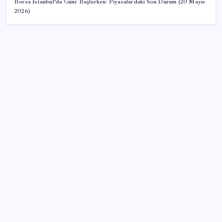
Borsa İstanbul’da Güne Başlarken: Piyasalardaki Son Durum (20 Mayıs
2026)
SON YAZILAR
CHP’nin butlan MYK’sinden yeni karar: 8 il
başkanlığına atama yapıldı
Türkiye’nin yerli ve milli lokomotifi Afrika’da
‘Çerçeve yasa’ya bir tepki de Yeniden Refah’tan: ‘Ne
çerçevesi belli, ne de çerçevenin yasası’
2026 DGS sonuçları ne zaman açıklandı mı? DGS
tercihleri ne zaman?