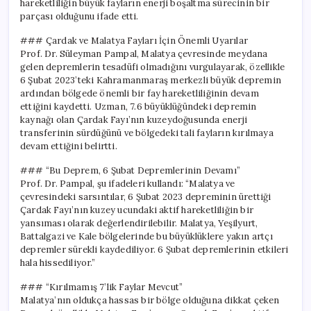
hareketliliğin büyük fayların enerji boşaltma sürecinin bir
Fay
parçası olduğunu ifade etti.
Tehlikesi
için
### Çardak ve Malatya Fayları İçin Önemli Uyarılar
Prof. Dr. Süleyman Pampal, Malatya çevresinde meydana
gelen depremlerin tesadüfi olmadığını vurgulayarak, özellikle
6 Şubat 2023’teki Kahramanmaraş merkezli büyük depremin
ardından bölgede önemli bir fay hareketliliğinin devam
ettiğini kaydetti. Uzman, 7.6 büyüklüğündeki depremin
kaynağı olan Çardak Fayı’nın kuzeydoğusunda enerji
transferinin sürdüğünü ve bölgedeki tali fayların kırılmaya
devam ettiğini belirtti.
### “Bu Deprem, 6 Şubat Depremlerinin Devamı”
Prof. Dr. Pampal, şu ifadeleri kullandı: “Malatya ve
çevresindeki sarsıntılar, 6 Şubat 2023 depreminin ürettiği
Çardak Fayı’nın kuzey ucundaki aktif hareketliliğin bir
yansıması olarak değerlendirilebilir. Malatya, Yeşilyurt,
Battalgazi ve Kale bölgelerinde bu büyüklüklere yakın artçı
depremler sürekli kaydediliyor. 6 Şubat depremlerinin etkileri
hala hissediliyor.”
### “Kırılmamış 7’lik Faylar Mevcut”
Malatya’nın oldukça hassas bir bölge olduğuna dikkat çeken