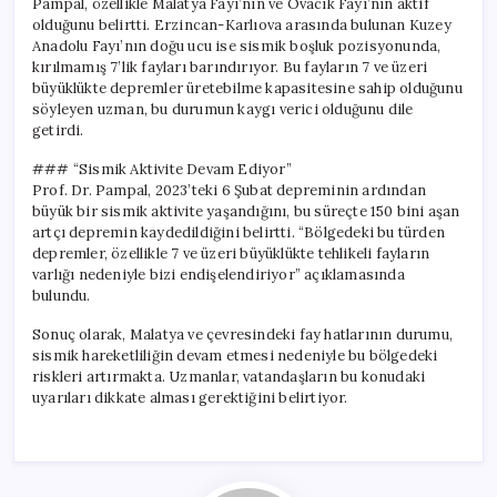
Pampal, özellikle Malatya Fayı’nın ve Ovacık Fayı’nın aktif
olduğunu belirtti. Erzincan-Karlıova arasında bulunan Kuzey
Anadolu Fayı’nın doğu ucu ise sismik boşluk pozisyonunda,
kırılmamış 7’lik fayları barındırıyor. Bu fayların 7 ve üzeri
büyüklükte depremler üretebilme kapasitesine sahip olduğunu
söyleyen uzman, bu durumun kaygı verici olduğunu dile
getirdi.
### “Sismik Aktivite Devam Ediyor”
Prof. Dr. Pampal, 2023’teki 6 Şubat depreminin ardından
büyük bir sismik aktivite yaşandığını, bu süreçte 150 bini aşan
artçı depremin kaydedildiğini belirtti. “Bölgedeki bu türden
depremler, özellikle 7 ve üzeri büyüklükte tehlikeli fayların
varlığı nedeniyle bizi endişelendiriyor” açıklamasında
bulundu.
Sonuç olarak, Malatya ve çevresindeki fay hatlarının durumu,
sismik hareketliliğin devam etmesi nedeniyle bu bölgedeki
riskleri artırmakta. Uzmanlar, vatandaşların bu konudaki
uyarıları dikkate alması gerektiğini belirtiyor.