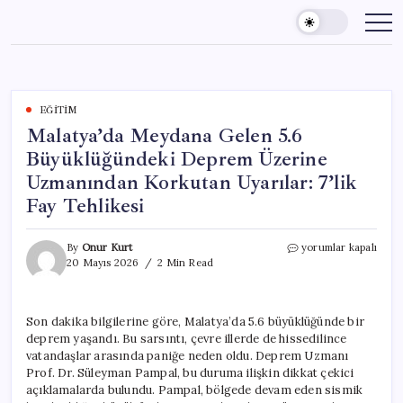
Skip
to
content
EĞITIM
Malatya’da Meydana Gelen 5.6
Büyüklüğündeki Deprem Üzerine
Uzmanından Korkutan Uyarılar: 7’lik
Fay Tehlikesi
Malatya’da
By
Onur Kurt
yorumlar kapalı
Meydana
20 Mayıs 2026
2 Min Read
Gelen
5.6
Büyüklüğündeki
Son dakika bilgilerine göre, Malatya’da 5.6 büyüklüğünde bir
Deprem
deprem yaşandı. Bu sarsıntı, çevre illerde de hissedilince
Üzerine
Uzmanından
vatandaşlar arasında paniğe neden oldu. Deprem Uzmanı
Korkutan
Prof. Dr. Süleyman Pampal, bu duruma ilişkin dikkat çekici
Uyarılar:
açıklamalarda bulundu. Pampal, bölgede devam eden sismik
7’lik