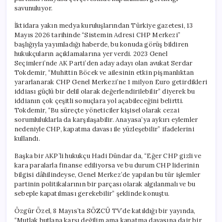
savunuluyor.
İktidara yakın medya kuruluşlarından Türkiye gazetesi, 13
Mayıs 2026 tarihinde “Sistemin Adresi CHP Merkezi”
başlığıyla yayımladığı haberde, bu konuda görüş bildiren
hukukçuların açıklamalarına yer verdi. 2023 Genel
Seçimleri’nde AK Parti’den aday adayı olan avukat Serdar
Tokdemir, “Muhittin Böcek ve ailesinin etkin pişmanlıktan
yararlanarak CHP Genel Merkezi’ne 1 milyon Euro getirdikleri
iddiası güçlü bir delil olarak değerlendirilebilir” diyerek bu
iddianın çok çeşitli sonuçlara yol açabileceğini belirtti.
Tokdemir, “Bu süreçte yöneticiler kişisel olarak cezai
sorumluluklarla da karşılaşabilir. Anayasa’ya aykırı eylemler
nedeniyle CHP, kapatma davası ile yüzleşebilir” ifadelerini
kullandı.
Başka bir AKP’li hukukçu Hadi Dündar da, “Eğer CHP gizli ve
kara paralarla finanse ediliyorsa ve bu durum CHP liderinin
bilgisi dâhilindeyse, Genel Merkez’de yapılan bu tür işlemler
partinin politikalarının bir parçası olarak algılanmalı ve bu
sebeple kapatılması gerekebilir” şeklinde konuştu.
Özgür Özel, 8 Mayıs’ta SÖZCÜ TV’de katıldığı bir yayında,
“Mutlak butlana karşı değilim ama kapatma davasına dair bir