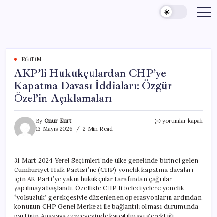
Skip
to
content
EĞITIM
AKP’li Hukukçulardan CHP’ye
Kapatma Davası İddiaları: Özgür
Özel’in Açıklamaları
AKP’li
By
Onur Kurt
yorumlar kapalı
Hukukçulardan
13 Mayıs 2026
2 Min Read
CHP’ye
Kapatma
Davası
31 Mart 2024 Yerel Seçimleri’nde ülke genelinde birinci gelen
İddiaları:
Cumhuriyet Halk Partisi’ne (CHP) yönelik kapatma davaları
Özgür
Özel’in
için AK Parti’ye yakın hukukçular tarafından çağrılar
Açıklamaları
yapılmaya başlandı. Özellikle CHP’li belediyelere yönelik
için
“yolsuzluk” gerekçesiyle düzenlenen operasyonların ardından,
konunun CHP Genel Merkezi ile bağlantılı olması durumunda
partinin Anayasa çerçevesinde kapatılması gerektiği