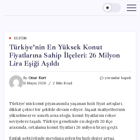
Skip
to
content
EĞITIM
Türkiye’nin En Yüksek Konut
Fiyatlarına Sahip İlçeleri: 26 Milyon
Lira Eşiği Aşıldı
Türkiye’nin
By
Onur Kurt
yorumlar kapalı
En
11 Mayıs 2026
2 Min Read
Yüksek
Konut
Fiyatlarına
Türkiye’nin konut piyasasında yaşanan hızlı fiyat artışları,
Sahip
dikkat çekici bir şekilde devam ediyor. İnşaat maliyetlerinin
İlçeleri:
26
yükselmesi ve sınırlı arsa stoğu, konut fiyatlarını rekor
Milyon
seviyelere taşıdı. Türkiye genelinde en değerli 20 ilçe
Lira
arasında, ortalama konut fiyatları 26 milyon lirayı geçti.
Eşiği
Aşıldı
Emlak sektöründe meydana gelen bu hızlı değer artışı,