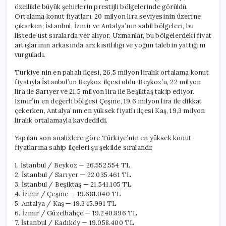
için
özellikle büyük şehirlerin prestijli bölgelerinde görüldü.
Ortalama konut fiyatları, 20 milyon lira seviyesinin üzerine
çıkarken; İstanbul, İzmir ve Antalya’nın sahil bölgeleri, bu
listede üst sıralarda yer alıyor. Uzmanlar, bu bölgelerdeki fiyat
artışlarının arkasında arz kısıtlılığı ve yoğun talebin yattığını
vurguladı.
Türkiye’nin en pahalı ilçesi, 26,5 milyon liralık ortalama konut
fiyatıyla İstanbul’un Beykoz ilçesi oldu. Beykoz’u, 22 milyon
lira ile Sarıyer ve 21,5 milyon lira ile Beşiktaş takip ediyor.
İzmir’in en değerli bölgesi Çeşme, 19,6 milyon lira ile dikkat
çekerken, Antalya’nın en yüksek fiyatlı ilçesi Kaş, 19,3 milyon
liralık ortalamayla kaydedildi.
Yapılan son analizlere göre Türkiye’nin en yüksek konut
fiyatlarına sahip ilçeleri şu şekilde sıralandı:
1. İstanbul / Beykoz — 26.552.554 TL
2. İstanbul / Sarıyer — 22.035.461 TL
3. İstanbul / Beşiktaş — 21.541.105 TL
4. İzmir / Çeşme — 19.681.040 TL
5. Antalya / Kaş — 19.345.991 TL
6. İzmir / Güzelbahçe — 19.240.896 TL
7. İstanbul / Kadıköy — 19.058.400 TL