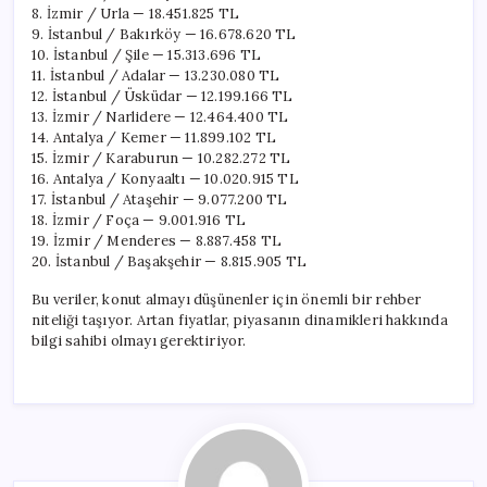
8. İzmir / Urla — 18.451.825 TL
9. İstanbul / Bakırköy — 16.678.620 TL
10. İstanbul / Şile — 15.313.696 TL
11. İstanbul / Adalar — 13.230.080 TL
12. İstanbul / Üsküdar — 12.199.166 TL
13. İzmir / Narlidere — 12.464.400 TL
14. Antalya / Kemer — 11.899.102 TL
15. İzmir / Karaburun — 10.282.272 TL
16. Antalya / Konyaaltı — 10.020.915 TL
17. İstanbul / Ataşehir — 9.077.200 TL
18. İzmir / Foça — 9.001.916 TL
19. İzmir / Menderes — 8.887.458 TL
20. İstanbul / Başakşehir — 8.815.905 TL
Bu veriler, konut almayı düşünenler için önemli bir rehber
niteliği taşıyor. Artan fiyatlar, piyasanın dinamikleri hakkında
bilgi sahibi olmayı gerektiriyor.