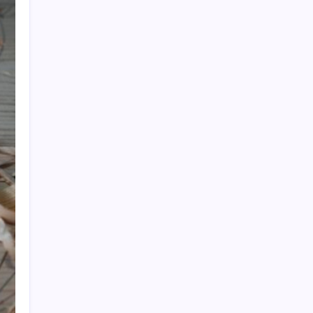
sinyali mi?
Redmi 17 ve 17 5G 7.500 mAh Batarya ile
Tanıtıldı
Çin’in altın alımında üç yılın rekoru
Ona yatıran köşeyi döndü: Yılbaşından beri
en çok kazandıran oldu
Salgın hızla yayıldı: 1,5 milyon koli yumurta
toplatıldı
‘Birazdan evinize gelecekler’ mesajını
görünce hayatı karardı
Yapay Zeka ile Üretilen Müziklere Filigran
Geliyor
Menderes Belediyesi’ne operasyon:
Belediye Başkanı Çiçek dahil 16 kişi adliyeye
sevk edildi
ABD’de Meta’ya çocukların ruh sağlığı
nedeniyle 567 milyon dolar ceza