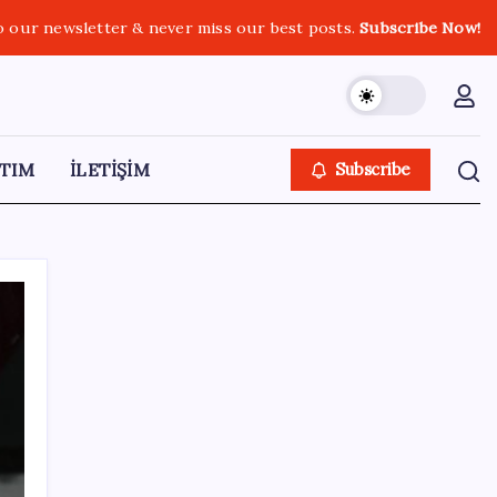
o our newsletter & never miss our best posts.
Subscribe Now!
TIM
İLETİŞİM
Subscribe
SON YAZILAR
‘Tek çatı altında toplanmalı’ dedi: Akın
Gürlek’ten ‘internet gazeteciliği’ için yasa