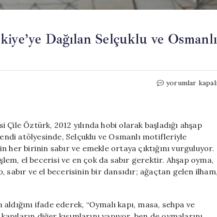
kiye’ye Dağılan Selçuklu ve Osmanlı
Hobi
yorumlar kapal
Olarak
Başladı,
Şimdi
Türkiye’ye
 Çile Öztürk, 2012 yılında hobi olarak başladığı ahşap
Dağılan
ndi atölyesinde, Selçuklu ve Osmanlı motifleriyle
Selçuklu
n her birinin sabır ve emekle ortaya çıktığını vurguluyor.
ve
işlem, el becerisi ve en çok da sabır gerektir. Ahşap oyma,
Osmanlı
ap, sabır ve el becerisinin bir dansıdır; ağaçtan gelen ilham
Temalı
Ahşap
Ürünler
 aldığını ifade ederek, “Oymalı kapı, masa, sehpa ve
için
m kapıların diğer kısımlarını yapıyor, ben de oymalarını