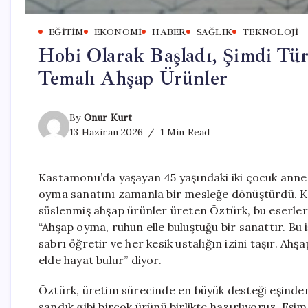
EĞITIM
EKONOMI
HABER
SAĞLIK
TEKNOLOJI
Hobi Olarak Başladı, Şimdi Tür
Temalı Ahşap Ürünler
By
Onur Kurt
13 Haziran 2026
1 Min Read
Kastamonu’da yaşayan 45 yaşındaki iki çocuk annesi
oyma sanatını zamanla bir mesleğe dönüştürdü. Ke
süslenmiş ahşap ürünler üreten Öztürk, bu eserleri
“Ahşap oyma, ruhun elle buluştuğu bir sanattır. Bu 
sabrı öğretir ve her kesik ustalığın izini taşır. Ahş
elde hayat bulur” diyor.
Öztürk, üretim sürecinde en büyük desteği eşinden
sandık gibi birçok ürünü birlikte hazırlıyoruz. Eşi