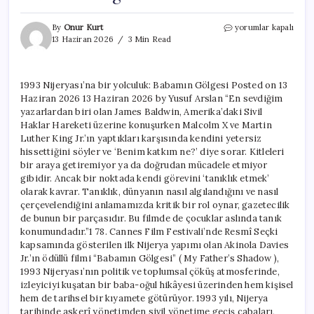
1993
By
Onur Kurt
yorumlar kapalı
Nijeryası’na
13 Haziran 2026
3 Min Read
bir
yolculuk:
Babamın
1993 Nijeryası’na bir yolculuk: Babamın Gölgesi Posted on 13
Gölgesi
Haziran 2026 13 Haziran 2026 by Yusuf Arslan “En sevdiğim
için
yazarlardan biri olan James Baldwin, Amerika’daki Sivil
Haklar Hareketi üzerine konuşurken Malcolm X ve Martin
Luther King Jr.’ın yaptıkları karşısında kendini yetersiz
hissettiğini söyler ve ‘Benim katkım ne?’ diye sorar. Kitleleri
bir araya getiremiyor ya da doğrudan mücadele etmiyor
gibidir. Ancak bir noktada kendi görevini ‘tanıklık etmek’
olarak kavrar. Tanıklık, dünyanın nasıl algılandığını ve nasıl
çerçevelendiğini anlamamızda kritik bir rol oynar, gazetecilik
de bunun bir parçasıdır. Bu filmde de çocuklar aslında tanık
konumundadır.”1 78. Cannes Film Festivali’nde Resmî Seçki
kapsamında gösterilen ilk Nijerya yapımı olan Akinola Davies
Jr.’ın ödüllü filmi “Babamın Gölgesi” ( My Father’s Shadow ),
1993 Nijeryası’nın politik ve toplumsal çöküş atmosferinde,
izleyiciyi kuşatan bir baba-oğul hikâyesi üzerinden hem kişisel
hem de tarihsel bir kıyamete götürüyor. 1993 yılı, Nijerya
tarihinde askerî yönetimden sivil yönetime geçiş çabaları,