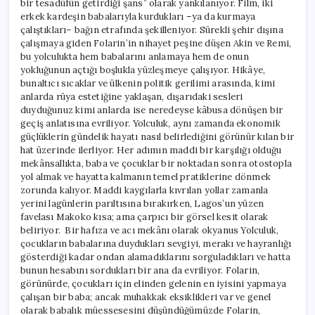
bir tesadüfün getirdiği şans” olarak yankılanıyor. Film, iki
erkek kardeşin babalarıyla kurdukları –ya da kurmaya
çalıştıkları– bağın etrafında şekilleniyor. Sürekli şehir dışına
çalışmaya giden Folarin’in nihayet peşine düşen Akin ve Remi,
bu yolculukta hem babalarını anlamaya hem de onun
yokluğunun açtığı boşlukla yüzleşmeye çalışıyor. Hikâye,
bunaltıcı sıcaklar ve ülkenin politik gerilimi arasında, kimi
anlarda rüya estetiğine yaklaşan, dışarıdaki sesleri
duyduğunuz kimi anlarda ise neredeyse kâbusa dönüşen bir
geçiş anlatısına evriliyor. Yolculuk, aynı zamanda ekonomik
güçlüklerin gündelik hayatı nasıl belirlediğini görünür kılan bir
hat üzerinde ilerliyor. Her adımın maddi bir karşılığı olduğu
mekânsallıkta, baba ve çocuklar bir noktadan sonra otostopla
yol almak ve hayatta kalmanın temel pratiklerine dönmek
zorunda kalıyor. Maddi kaygılarla kıvrılan yollar zamanla
yerini lagünlerin parıltısına bırakırken, Lagos’un yüzen
favelası Makoko kısa; ama çarpıcı bir görsel kesit olarak
beliriyor. Bir hafıza ve acı mekânı olarak okyanus Yolculuk,
çocukların babalarına duydukları sevgiyi, merakı ve hayranlığı
gösterdiği kadar ondan alamadıklarını sorguladıkları ve hatta
bunun hesabını sordukları bir ana da evriliyor. Folarin,
görünürde, çocukları için elinden gelenin en iyisini yapmaya
çalışan bir baba; ancak muhakkak eksiklikleri var ve genel
olarak babalık müessesesini düşündüğümüzde Folarin,