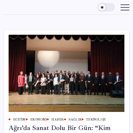
Skip
to
content
EĞITIM
EKONOMI
HABER
SAĞLIK
TEKNOLOJI
Ağrı’da Sanat Dolu Bir Gün: “Kim