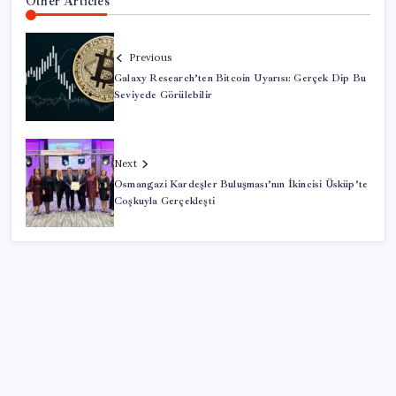
Other Articles
Previous
Galaxy Research’ten Bitcoin Uyarısı: Gerçek Dip Bu
Seviyede Görülebilir
Next
Osmangazi Kardeşler Buluşması’nın İkincisi Üsküp’te
Coşkuyla Gerçekleşti