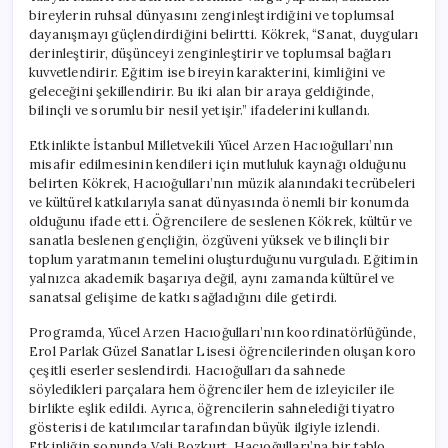
bireylerin ruhsal dünyasını zenginleştirdiğini ve toplumsal
dayanışmayı güçlendirdiğini belirtti. Kökrek, “Sanat, duyguları
derinleştirir, düşünceyi zenginleştirir ve toplumsal bağları
kuvvetlendirir. Eğitim ise bireyin karakterini, kimliğini ve
geleceğini şekillendirir. Bu iki alan bir araya geldiğinde,
bilinçli ve sorumlu bir nesil yetişir.” ifadelerini kullandı.
Etkinlikte İstanbul Milletvekili Yücel Arzen Hacıoğulları’nın
misafir edilmesinin kendileri için mutluluk kaynağı olduğunu
belirten Kökrek, Hacıoğulları’nın müzik alanındaki tecrübeleri
ve kültürel katkılarıyla sanat dünyasında önemli bir konumda
olduğunu ifade etti. Öğrencilere de seslenen Kökrek, kültür ve
sanatla beslenen gençliğin, özgüveni yüksek ve bilinçli bir
toplum yaratmanın temelini oluşturduğunu vurguladı. Eğitimin
yalnızca akademik başarıya değil, aynı zamanda kültürel ve
sanatsal gelişime de katkı sağladığını dile getirdi.
Programda, Yücel Arzen Hacıoğulları’nın koordinatörlüğünde,
Erol Parlak Güzel Sanatlar Lisesi öğrencilerinden oluşan koro
çeşitli eserler seslendirdi. Hacıoğulları da sahnede
söyledikleri parçalara hem öğrenciler hem de izleyiciler ile
birlikte eşlik edildi. Ayrıca, öğrencilerin sahnelediği tiyatro
gösterisi de katılımcılar tarafından büyük ilgiyle izlendi.
Etkinliğin sonunda Vali Bozkurt, Hacıoğulları’na bir tablo