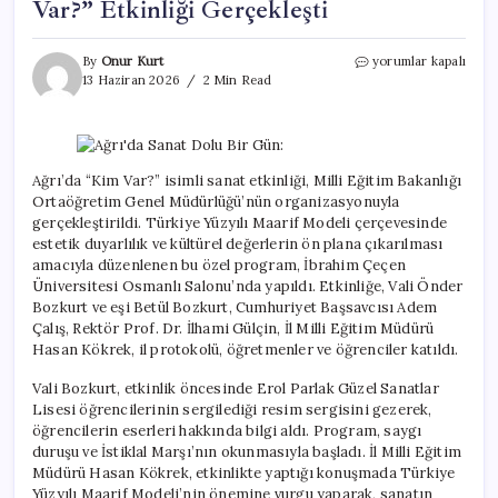
Var?” Etkinliği Gerçekleşti
Ağrı’da
By
Onur Kurt
yorumlar kapalı
Sanat
13 Haziran 2026
2 Min Read
Dolu
Bir
Gün:
“Kim
Var?”
Ağrı’da “Kim Var?” isimli sanat etkinliği, Milli Eğitim Bakanlığı
Etkinliği
Ortaöğretim Genel Müdürlüğü’nün organizasyonuyla
Gerçekleşti
gerçekleştirildi. Türkiye Yüzyılı Maarif Modeli çerçevesinde
için
estetik duyarlılık ve kültürel değerlerin ön plana çıkarılması
amacıyla düzenlenen bu özel program, İbrahim Çeçen
Üniversitesi Osmanlı Salonu’nda yapıldı. Etkinliğe, Vali Önder
Bozkurt ve eşi Betül Bozkurt, Cumhuriyet Başsavcısı Adem
Çalış, Rektör Prof. Dr. İlhami Gülçin, İl Milli Eğitim Müdürü
Hasan Kökrek, il protokolü, öğretmenler ve öğrenciler katıldı.
Vali Bozkurt, etkinlik öncesinde Erol Parlak Güzel Sanatlar
Lisesi öğrencilerinin sergilediği resim sergisini gezerek,
öğrencilerin eserleri hakkında bilgi aldı. Program, saygı
duruşu ve İstiklal Marşı’nın okunmasıyla başladı. İl Milli Eğitim
Müdürü Hasan Kökrek, etkinlikte yaptığı konuşmada Türkiye
Yüzyılı Maarif Modeli’nin önemine vurgu yaparak, sanatın