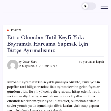
Skip
to
content
EĞITIM
Euro Olmadan Tatil Keyfi Yok:
Bayramda Harcama Yapmak İçin
Bütçe Ayırmalısınız
Euro
By
Onur Kurt
yorumlar kapalı
Olmadan
12 Mayıs 2026
1 Min Read
Tatil
Keyfi
Yok:
Kurban Bayramı tatilinin yaklaşmasıyla birlikte, Türkiye’nin
Bayramda
popüler tatil bölgelerindeki lüks işletmelerden gelen fiyatlar
Harcama
Yapmak
gündem oldu. Bu yıl, yüksek gelir grubuna hitap eden birçok
İçin
mekan, maliyet artışlarını bahane ederek fiyatlarını Euro
Bütçe
cinsinden belirlemeye başladı. Tatilciler, bu mekanlarda bir
Ayırmalısınız
şeyler yemek ya da içmek için döviz kurlarıyla hesap yapma
için
zorunluluğuyla karşı karşıya kalacak.