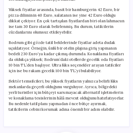
Yüksek fiyatlar arasında, basit bir hamburgerin 42 Euro, bir
pizza diliminin 40 Euro, salatanın ise yine 42 Euro olduğu
dikkat çekiyor. En çok tartışılan fiyatlardan biri olan lahmacun
ise tam 30 Euro olarak belirlenmiş. Bu durum, tatilcilerin
cüzdanlarını olumsuz etkileyebilir.
Bodrum gibi gözde tatil beldelerinde fiyatlar adeta dudak
uçuklatıyor. Örneğin, ünlü bir otelin plajına giriş yapmanın
bedeli 230 Euro’ya kadar çıkmış durumda. Konaklama fiyatları
da oldukça yüksek; Bodrum’daki otellerde gecelik oda fiyatları
10 bin TL’den başlıyor. Ultra lüks seçenekler arayan tatilciler
için ise bu rakam gecelik 100 bin TL’yi bulabiliyor.
Sektör temsilcileri, bu yüksek fiyatların yalnızca belirli lüks
mekanlarda geçerli olduğunu vurguluyor. Ayrıca, bölgedeki
yerli turistler için bütçeyi sarsmayacak alternatif işletmelerin
ve konaklama tesislerinin hâlâ mevcut olduğunu hatırlatıyorlar.
Bu nedenle tatil planı yapmadan önce bütçe ayırmak,
tatilcilerin cebini korumak adına önemli bir adım olabilir.