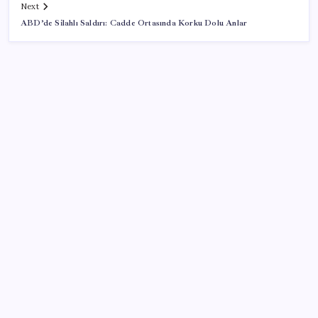
Next
ABD’de Silahlı Saldırı: Cadde Ortasında Korku Dolu Anlar
SON YAZILAR
CHP’nin butlan MYK’sinden yeni karar: 8 il
başkanlığına atama yapıldı
Türkiye’nin yerli ve milli lokomotifi Afrika’da
‘Çerçeve yasa’ya bir tepki de Yeniden Refah’tan: ‘Ne
çerçevesi belli, ne de çerçevenin yasası’
2026 DGS sonuçları ne zaman açıklandı mı? DGS