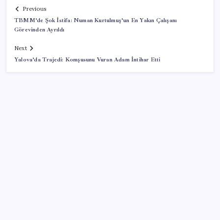
Previous
TBMM’de Şok İstifa: Numan Kurtulmuş’un En Yakın Çalışanı
Görevinden Ayrıldı
Next
Yalova’da Trajedi: Komşusunu Vuran Adam İntihar Etti
SON YAZILAR
CHP’nin butlan MYK’sinden yeni karar: 8 il
başkanlığına atama yapıldı
Türkiye’nin yerli ve milli lokomotifi Afrika’da