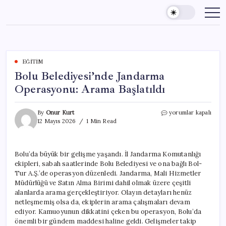
Skip
to
content
EĞITIM
Bolu Belediyesi’nde Jandarma
Operasyonu: Arama Başlatıldı
Bolu
By
Onur Kurt
yorumlar kapalı
Belediyesi’nde
12 Mayıs 2026
1 Min Read
Jandarma
Operasyonu:
Arama
Bolu’da büyük bir gelişme yaşandı. İl Jandarma Komutanlığı
Başlatıldı
ekipleri, sabah saatlerinde Bolu Belediyesi ve ona bağlı Bol-
için
Tur A.Ş.’de operasyon düzenledi. Jandarma, Mali Hizmetler
Müdürlüğü ve Satın Alma Birimi dahil olmak üzere çeşitli
alanlarda arama gerçekleştiriyor. Olayın detayları henüz
netleşmemiş olsa da, ekiplerin arama çalışmaları devam
ediyor. Kamuoyunun dikkatini çeken bu operasyon, Bolu’da
önemli bir gündem maddesi haline geldi. Gelişmeler takip