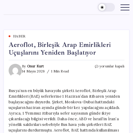
Skip
to
content
HABER
Aeroflot, Birleşik Arap Emirlikleri
Uçuşlarını Yeniden Başlatıyor
Aeroflot,
By
Onur Kurt
yorumlar kapalı
Birleşik
14 Mayıs 2026
1 Min Read
Arap
Emirlikleri
Uçuşlarını
Rusya’nın en büyük havayolu şirketi Aeroflot, Birleşik Arap
Yeniden
Emirlikleri (BAE) seferlerine 1 Haziran’dan itibaren yeniden
Başlatıyor
için
başlayacağını duyurdu. Şirket, Moskova-Dubai hattındaki
uçuşların haziran ayında günde bir kez yapılacağını açıkladı.
Ayrıca, 1 Temmuz itibarıyla sefer sayısının günde ikiye
çıkarılacağı bilgisi verildi. Daha önce, ABD ve İsrail’in İran’a
yönelik saldırıları sebebiyle Rus hava yolu şirketleri BAE
uçuşlarını durdurmuştu. Aeroflot, BAE hattında kullanılması