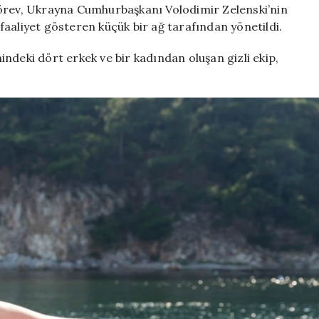
görev, Ukrayna Cumhurbaşkanı Volodimir Zelenski’nin
aaliyet gösteren küçük bir ağ tarafından yönetildi.
ndeki dört erkek ve bir kadından oluşan gizli ekip,