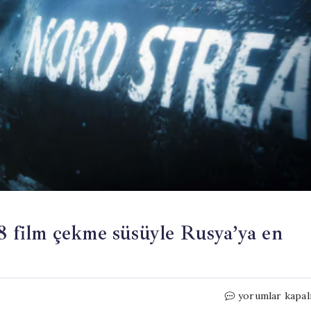
18 film çekme süsüyle Rusya’ya en
Zelenski’nin
yorumlar kapal
haberi