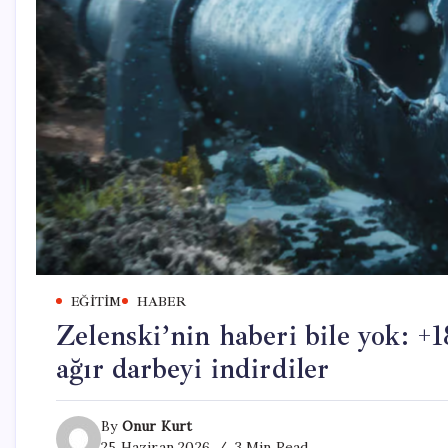
EĞITIM
HABER
Zelenski’nin haberi bile yok: +
ağır darbeyi indirdiler
By
Onur Kurt
25 Haziran 2026
3 Min Read