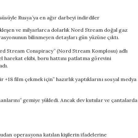
bile
yok:
+18
film
kleşen ve milyarlarca dolarlık Nord Stream doğal gaz
çekme
rasyonunun bilinmeyen detayları gün yüzüne çıktı.
süsüyle
Rusya’ya
ord Stream Conspiracy” (Nord Stream Komplosu) adlı
en
ağır
el harekat ekibi, boru hattını patlatma görevini
darbeyi
adı.
indirdiler
için
bir +18 film çekmek için” hazırlık yaptıklarını sosyal medya
manlarını” gemiye yükledi. Ancak dev kutular ve çantalarda
dan operasyona katılan kişilerin ifadelerine