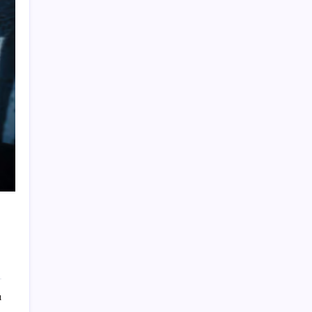
Türkiye’nin yerli ve milli lokomotifi
Afrika’da
‘Çerçeve yasa’ya bir tepki de Yeniden
Refah’tan: ‘Ne çerçevesi belli, ne de
çerçevenin yasası’
2026 DGS sonuçları ne zaman açıklandı mı?
DGS tercihleri ne zaman?
Quick Sigorta’nın Halka Arzı Başarıyla
Tamamlandı
Cıva riski en düşük ve en besleyici balıklar
belli oldu
798 Gramlık Huawei MateBook Pro S
Geliyor
BP, Kuzey Denizi işlerinin olası satış
sürecini başlattı
HBO Max’e Dikey Videolar ve Yapay Zeka
ı
Arama Geliyor