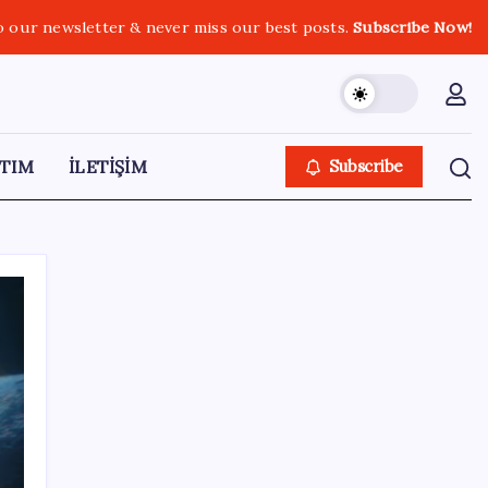
o our newsletter & never miss our best posts.
Subscribe Now!
TIM
İLETİŞİM
Subscribe
SON YAZILAR
CHP’nin butlan MYK’sinden yeni karar: 8 il
başkanlığına atama yapıldı