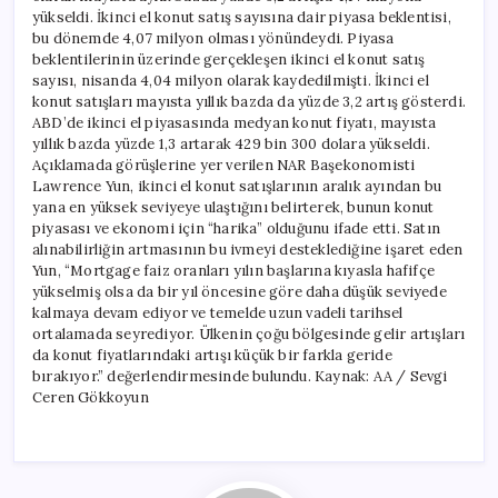
yükseldi. İkinci el konut satış sayısına dair piyasa beklentisi,
bu dönemde 4,07 milyon olması yönündeydi. Piyasa
beklentilerinin üzerinde gerçekleşen ikinci el konut satış
sayısı, nisanda 4,04 milyon olarak kaydedilmişti. İkinci el
konut satışları mayısta yıllık bazda da yüzde 3,2 artış gösterdi.
ABD’de ikinci el piyasasında medyan konut fiyatı, mayısta
yıllık bazda yüzde 1,3 artarak 429 bin 300 dolara yükseldi.
Açıklamada görüşlerine yer verilen NAR Başekonomisti
Lawrence Yun, ikinci el konut satışlarının aralık ayından bu
yana en yüksek seviyeye ulaştığını belirterek, bunun konut
piyasası ve ekonomi için “harika” olduğunu ifade etti. Satın
alınabilirliğin artmasının bu ivmeyi desteklediğine işaret eden
Yun, “Mortgage faiz oranları yılın başlarına kıyasla hafifçe
yükselmiş olsa da bir yıl öncesine göre daha düşük seviyede
kalmaya devam ediyor ve temelde uzun vadeli tarihsel
ortalamada seyrediyor. Ülkenin çoğu bölgesinde gelir artışları
da konut fiyatlarındaki artışı küçük bir farkla geride
bırakıyor.” değerlendirmesinde bulundu. Kaynak: AA / Sevgi
Ceren Gökkoyun