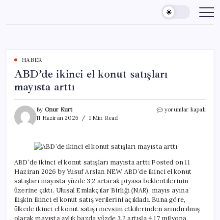
Skip
to
content
HABER
ABD’de ikinci el konut satışları
mayısta arttı
ABD’de
By
Onur Kurt
yorumlar kapalı
ikinci
11 Haziran 2026
1 Min Read
el
konut
satışları
mayısta
arttı
ABD’de ikinci el konut satışları mayısta arttı Posted on 11
için
Haziran 2026 by Yusuf Arslan NEW ABD’de ikinci el konut
satışları mayısta yüzde 3,2 artarak piyasa beklentilerinin
üzerine çıktı. Ulusal Emlakçılar Birliği (NAR), mayıs ayına
ilişkin ikinci el konut satış verilerini açıkladı. Buna göre,
ülkede ikinci el konut satışı mevsim etkilerinden arındırılmış
olarak mayısta aylık bazda yüzde 3,2 artışla 4,17 milyona