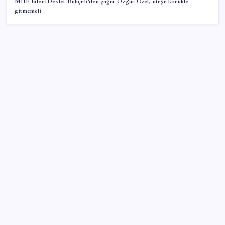
MHP lideri Devlet Bahçeli’den çağrı: Özgür Özel, ateşe körükle
gitmemeli
SON YAZILAR
CHP’nin butlan MYK’sinden yeni karar: 8 il
başkanlığına atama yapıldı
Türkiye’nin yerli ve milli lokomotifi Afrika’da
‘Çerçeve yasa’ya bir tepki de Yeniden Refah’tan: ‘Ne
çerçevesi belli, ne de çerçevenin yasası’
2026 DGS sonuçları ne zaman açıklandı mı? DGS
tercihleri ne zaman?