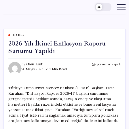
Skip
to
content
HABER
2026 Yılı İkinci Enflasyon Raporu
Sunumu Yapıldı
2026
By
Onur Kurt
yorumlar kapalı
Yılı
14 Mayıs 2026
1 Min Read
İkinci
Enflasyon
Raporu
Türkiye Cumhuriyet Merkez Bankası (TCMB) Başkanı Fatih
Sunumu
Karahan, “Enflasyon Raporu 2026-II” başlıklı sunumunu
Yapıldı
için
gerçekleştirdi. Açıklamasında, savaşın enerji ve ulaştırma
hizmetleri fiyatları üzerindeki etkisine ve bunun enflasyona
yansımasına dikkat çekti. Karahan, “Varlığımızı sürdürmek
adına, fiyat istikrarını sağlamak amacıyla tüm para politikası
araçlarımızı kullanmaya devam edeceğiz” ifadelerini kullandı.