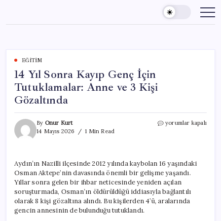
Skip
to
content
EĞITIM
14 Yıl Sonra Kayıp Genç İçin
Tutuklamalar: Anne ve 3 Kişi
Gözaltında
14
By
Onur Kurt
yorumlar kapalı
Yıl
14 Mayıs 2026
1 Min Read
Sonra
Kayıp
Genç
Aydın’ın Nazilli ilçesinde 2012 yılında kaybolan 16 yaşındaki
İçin
Osman Aktepe’nin davasında önemli bir gelişme yaşandı.
Tutuklamalar:
Anne
Yıllar sonra gelen bir ihbar neticesinde yeniden açılan
ve
soruşturmada, Osman’ın öldürüldüğü iddiasıyla bağlantılı
3
olarak 8 kişi gözaltına alındı. Bu kişilerden 4’ü, aralarında
Kişi
gencin annesinin de bulunduğu tutuklandı.
Gözaltında