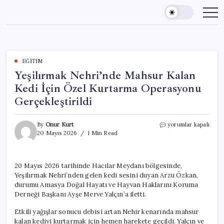
Skip
to
content
EĞITIM
Yeşilırmak Nehri’nde Mahsur Kalan
Kedi İçin Özel Kurtarma Operasyonu
Gerçekleştirildi
Yeşilırmak
By
Onur Kurt
yorumlar kapalı
Nehri’nde
20 Mayıs 2026
1 Min Read
Mahsur
Kalan
Kedi
20 Mayıs 2026 tarihinde Hacılar Meydanı bölgesinde,
İçin
Yeşilırmak Nehri’nden gelen kedi sesini duyan Arzu Özkan,
Özel
Kurtarma
durumu Amasya Doğal Hayatı ve Hayvan Haklarını Koruma
Operasyonu
Derneği Başkanı Ayşe Merve Yalçın’a iletti.
Gerçekleştirildi
için
Etkili yağışlar sonucu debisi artan Nehir kenarında mahsur
kalan kediyi kurtarmak için hemen harekete geçildi. Yalçın ve