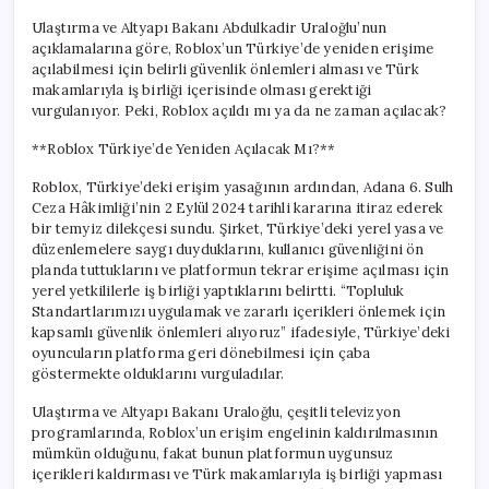
Ulaştırma ve Altyapı Bakanı Abdulkadir Uraloğlu’nun
açıklamalarına göre, Roblox’un Türkiye’de yeniden erişime
açılabilmesi için belirli güvenlik önlemleri alması ve Türk
makamlarıyla iş birliği içerisinde olması gerektiği
vurgulanıyor. Peki, Roblox açıldı mı ya da ne zaman açılacak?
**Roblox Türkiye’de Yeniden Açılacak Mı?**
Roblox, Türkiye’deki erişim yasağının ardından, Adana 6. Sulh
Ceza Hâkimliği’nin 2 Eylül 2024 tarihli kararına itiraz ederek
bir temyiz dilekçesi sundu. Şirket, Türkiye’deki yerel yasa ve
düzenlemelere saygı duyduklarını, kullanıcı güvenliğini ön
planda tuttuklarını ve platformun tekrar erişime açılması için
yerel yetkililerle iş birliği yaptıklarını belirtti. “Topluluk
Standartlarımızı uygulamak ve zararlı içerikleri önlemek için
kapsamlı güvenlik önlemleri alıyoruz” ifadesiyle, Türkiye’deki
oyuncuların platforma geri dönebilmesi için çaba
göstermekte olduklarını vurguladılar.
Ulaştırma ve Altyapı Bakanı Uraloğlu, çeşitli televizyon
programlarında, Roblox’un erişim engelinin kaldırılmasının
mümkün olduğunu, fakat bunun platformun uygunsuz
içerikleri kaldırması ve Türk makamlarıyla iş birliği yapması