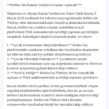
**Roblox Ne Zaman Yeniden Erişime Açılacak?**
Ulaştırma ve Altyapı Bakan Yardımcısı Ömer Fatih Sayan, 5
Mayıs 2025 tarihinde bir televizyon programında Roblox’un
Türkiye’deki durumu hakkında önemli açıklamalarda bulundu.
Sayan, Roblox’un yeniden erişime açılabilmesi için
platformun Türk makamlarıyla iş birliği yapması gerektiğini
vurguladı. Bakanlığın talepleri arasında şunlar yer alıyor:
1. **İçerik Denetiminin Güçlendirilmesi:** Roblox’un,
platformdaki oyunların ve kullanıcılar tarafından oluşturulan
içeriklerin daha sıkı bir şekilde denetlenmesi gerekiyor.
2. **Çocuk Güvenliği Önlemleri:** Çocukların zararlı
içeriklerden korunması için yaş doğrulama sistemi ve ebeveyn
kontrol araçlarının geliştirilmesi talep ediliyor.
3. **Yerel İş Birliği:** Roblox’un Türkiye’de bir temsilcilik
açması ve Türk mahkemeleriyle iş birliği yapması gerekiyor.
Sayan, Roblox’un bu şartları yerine getirmesi halinde erişim
engelinin kaldırılabileceğini belirtilmiş olsa da, şu an için
Roblox’tan bu konuda resmi bir adım atıldığına dair bir bilgi
paylaşılmamıştır. Roblox’un Türkiye’deki durumu,
oyunseverler tarafından büyük bir merakla takip ediliyor.