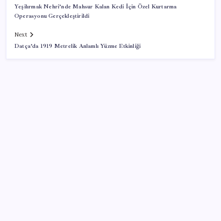
Yeşilırmak Nehri’nde Mahsur Kalan Kedi İçin Özel Kurtarma
Operasyonu Gerçekleştirildi
Next
Datça’da 1919 Metrelik Anlamlı Yüzme Etkinliği
SON YAZILAR
ABD, İran-Umman anlaşması sonrası ablukayı
kaldıracak
Porsche yöneticisinden Volkswagen’e maliyetleri
hızla düşürme çağrısı