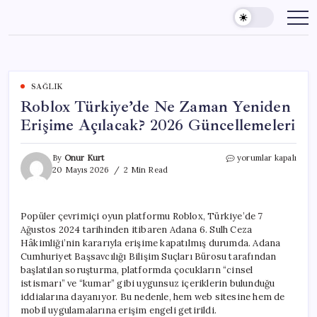
Skip
to
content
SAĞLIK
Roblox Türkiye’de Ne Zaman Yeniden
Erişime Açılacak? 2026 Güncellemeleri
Roblox
By
Onur Kurt
yorumlar kapalı
Türkiye’de
20 Mayıs 2026
2 Min Read
Ne
Zaman
Yeniden
Popüler çevrimiçi oyun platformu Roblox, Türkiye’de 7
Erişime
Ağustos 2024 tarihinden itibaren Adana 6. Sulh Ceza
Açılacak?
2026
Hâkimliği’nin kararıyla erişime kapatılmış durumda. Adana
Güncellemeleri
Cumhuriyet Başsavcılığı Bilişim Suçları Bürosu tarafından
için
başlatılan soruşturma, platformda çocukların “cinsel
istismarı” ve “kumar” gibi uygunsuz içeriklerin bulunduğu
iddialarına dayanıyor. Bu nedenle, hem web sitesine hem de
mobil uygulamalarına erişim engeli getirildi.