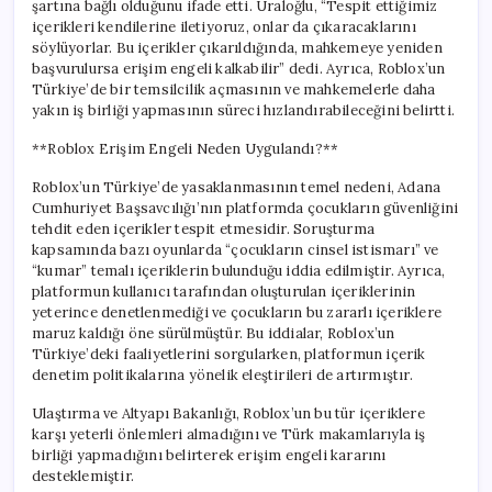
şartına bağlı olduğunu ifade etti. Uraloğlu, “Tespit ettiğimiz
içerikleri kendilerine iletiyoruz, onlar da çıkaracaklarını
söylüyorlar. Bu içerikler çıkarıldığında, mahkemeye yeniden
başvurulursa erişim engeli kalkabilir” dedi. Ayrıca, Roblox’un
Türkiye’de bir temsilcilik açmasının ve mahkemelerle daha
yakın iş birliği yapmasının süreci hızlandırabileceğini belirtti.
**Roblox Erişim Engeli Neden Uygulandı?**
Roblox’un Türkiye’de yasaklanmasının temel nedeni, Adana
Cumhuriyet Başsavcılığı’nın platformda çocukların güvenliğini
tehdit eden içerikler tespit etmesidir. Soruşturma
kapsamında bazı oyunlarda “çocukların cinsel istismarı” ve
“kumar” temalı içeriklerin bulunduğu iddia edilmiştir. Ayrıca,
platformun kullanıcı tarafından oluşturulan içeriklerinin
yeterince denetlenmediği ve çocukların bu zararlı içeriklere
maruz kaldığı öne sürülmüştür. Bu iddialar, Roblox’un
Türkiye’deki faaliyetlerini sorgularken, platformun içerik
denetim politikalarına yönelik eleştirileri de artırmıştır.
Ulaştırma ve Altyapı Bakanlığı, Roblox’un bu tür içeriklere
karşı yeterli önlemleri almadığını ve Türk makamlarıyla iş
birliği yapmadığını belirterek erişim engeli kararını
desteklemiştir.