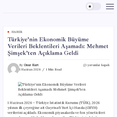
Skip
to
content
HABER
Türkiye’nin Ekonomik Büyüme
Verileri Beklentileri Aşamadı: Mehmet
Şimşek’ten Açıklama Geldi
Türkiye’nin
By
Onur Kurt
yorumlar kapalı
Ekonomik
1 Haziran 2026
1 Min Read
Büyüme
Verileri
Beklentileri
Aşamadı:
Mehmet
Şimşek’ten
Açıklama
1 Haziran 2026 – Türkiye İstatistik Kurumu (TÜİK), 2026
Geldi
yılının ilk çeyreğine ait Gayrisafi Yurt İçi Hasıla (GSYH)
için
verilerini açıkladı. Ekonomik piyasalarda ve fon yöneticileri