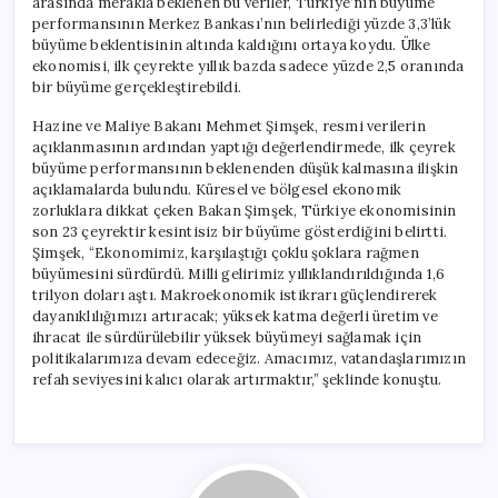
arasında merakla beklenen bu veriler, Türkiye’nin büyüme
performansının Merkez Bankası’nın belirlediği yüzde 3,3’lük
büyüme beklentisinin altında kaldığını ortaya koydu. Ülke
ekonomisi, ilk çeyrekte yıllık bazda sadece yüzde 2,5 oranında
bir büyüme gerçekleştirebildi.
Hazine ve Maliye Bakanı Mehmet Şimşek, resmi verilerin
açıklanmasının ardından yaptığı değerlendirmede, ilk çeyrek
büyüme performansının beklenenden düşük kalmasına ilişkin
açıklamalarda bulundu. Küresel ve bölgesel ekonomik
zorluklara dikkat çeken Bakan Şimşek, Türkiye ekonomisinin
son 23 çeyrektir kesintisiz bir büyüme gösterdiğini belirtti.
Şimşek, “Ekonomimiz, karşılaştığı çoklu şoklara rağmen
büyümesini sürdürdü. Milli gelirimiz yıllıklandırıldığında 1,6
trilyon doları aştı. Makroekonomik istikrarı güçlendirerek
dayanıklılığımızı artıracak; yüksek katma değerli üretim ve
ihracat ile sürdürülebilir yüksek büyümeyi sağlamak için
politikalarımıza devam edeceğiz. Amacımız, vatandaşlarımızın
refah seviyesini kalıcı olarak artırmaktır,” şeklinde konuştu.