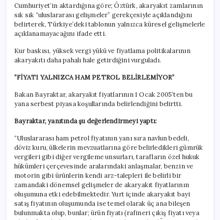
Cumhuriyet’in aktardığına göre; Öztürk, akaryakıt zamlarının
sık sık “uluslararası gelişmeler” gerekçesiyle açıklandığını
belirterek, Türkiye’deki tablonun yalnızca küresel gelişmelerle
açıklanamayacağını ifade etti.
Kur baskısı, yüksek vergi yükü ve fiyatlama politikalarının
akaryakıtı daha pahalı hale getirdiğini vurguladı.
“FİYATI YALNIZCA HAM PETROL BELİRLEMİYOR”
Bakan Bayraktar, akaryakıt fiyatlarının 1 Ocak 2005’ten bu
yana serbest piyasa koşullarında belirlendiğini belirtti.
Bayraktar, yanıtında şu değerlendirmeyi yaptı:
“Uluslararası ham petrol fiyatının yanı sıra navlun bedeli,
döviz kuru, ülkelerin mevzuatlarına göre belirledikleri gümrük
vergileri gibi diğer vergileme unsurları, tarafların özel hukuk
hükümleri çerçevesinde aralarındaki anlaşmalar, benzin ve
motorin gibi ürünlerin kendi arz-talepleri ile belirli bir
zamandaki dönemsel gelişmeler de akaryakıt fiyatlarının
oluşumuna etki edebilmektedir. Yurt içinde akaryakıt bayi
satış fiyatının oluşumunda ise temel olarak üç ana bileşen
bulunmakta olup, bunlar; ürün fiyatı (rafineri çıkış fiyatı veya