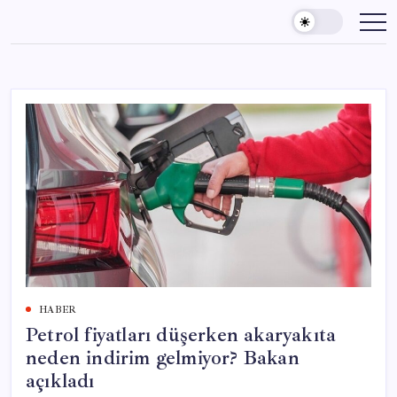
Skip
to
content
HABER
Petrol fiyatları düşerken akaryakıta
neden indirim gelmiyor? Bakan
açıkladı