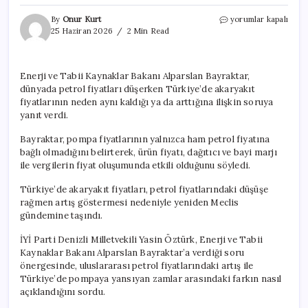
Petrol
By
Onur Kurt
yorumlar kapalı
fiyatları
25 Haziran 2026
2 Min Read
düşerken
akaryakıta
neden
Enerji ve Tabii Kaynaklar Bakanı Alparslan Bayraktar,
indirim
dünyada petrol fiyatları düşerken Türkiye’de akaryakıt
gelmiyor?
Bakan
fiyatlarının neden aynı kaldığı ya da arttığına ilişkin soruya
açıkladı
yanıt verdi.
için
Bayraktar, pompa fiyatlarının yalnızca ham petrol fiyatına
bağlı olmadığını belirterek, ürün fiyatı, dağıtıcı ve bayi marjı
ile vergilerin fiyat oluşumunda etkili olduğunu söyledi.
Türkiye’de akaryakıt fiyatları, petrol fiyatlarındaki düşüşe
rağmen artış göstermesi nedeniyle yeniden Meclis
gündemine taşındı.
İYİ Parti Denizli Milletvekili Yasin Öztürk, Enerji ve Tabii
Kaynaklar Bakanı Alparslan Bayraktar’a verdiği soru
önergesinde, uluslararası petrol fiyatlarındaki artış ile
Türkiye’de pompaya yansıyan zamlar arasındaki farkın nasıl
açıklandığını sordu.