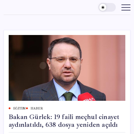
Skip
to
content
EĞITIM
HABER
Bakan Gürlek: 19 faili meçhul cinayet
aydınlatıldı, 638 dosya yeniden açıldı