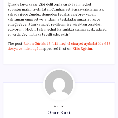
İğneyle kuyu kazar gibi delil toplayarak faili meçhul
soruşturmaları aydınlatan Cumhuriyet Başsavcılıklarımıza,
sahada gece gündüz demeden fedakârca görev yapan
kahraman emniyet ve jandarma teşkilatlarımıza, süreçte
emeği geçen tüm kamu görevlilerimize yürekten teşekkür
ediyorum. Hiçbir faili meçhul, karanlıkta kalmayacak; adalet,
er ya da geç mutlaka tecelli edecektir.”
The post
Bakan Gürlek: 19 faili meçhul cinayet aydınlatıldı, 638
dosya yeniden açıldı
appeared first on
Kilis Egitim
.
Author
Onur Kurt