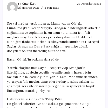
Bakan
By
Onur Kurt
yorumlar kapalı
Gürlek:
25 Haziran 2026
2 Min Read
19
faili
meçhul
Sosyal medya hesabından açıklama yapan Gürlek,
cinayet
Cumhurbaşkanı Recep Tayyip Erdoğan’ın liderliğinde adaletin
aydınlatıldı,
638
sağlanması ve toplumun huzurunun korunması için faili
dosya
meçhul cinayetler ile kayıp şahıs dosyalarının titizlikle ele
yeniden
alındığını ifade etti. Bakanlık bünyesinde kurulan Faili Meçhul
açıldı
Suçları Araştırma Daire Başkanlığı’nın geçmişe dönük
için
dosyaları tek tek incelediğini ifade etti.
Bakan Gürlek’in açıklamaları şöyle;
“Cumhurbaşkanımız Sayın Recep Tayyip Erdoğan’ın
liderliğinde, adaletin tecellisi ve milletimizin huzuru için
tavizsiz bir mücadele yürütüyoruz. Kamu vicdanını derinden
yaralayan faili meçhul cinayetleri ve kayıp şahıs vakalarını
çözmeyi, acılı ailelerimizin yüreğine su serpmeyi en büyük
önceliğimiz olarak görüyoruz.
Haberlerimizi Google’da Takip Edin
En güncel haberlere ve son dakika gelişmelerine Google