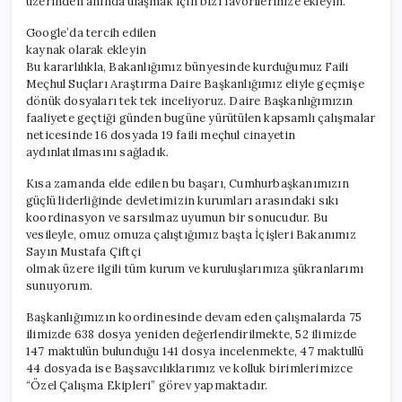
üzerinden anında ulaşmak için bizi favorilerinize ekleyin.
Google’da tercih edilen
kaynak olarak ekleyin
Bu kararlılıkla, Bakanlığımız bünyesinde kurduğumuz Faili
Meçhul Suçları Araştırma Daire Başkanlığımız eliyle geçmişe
dönük dosyaları tek tek inceliyoruz. Daire Başkanlığımızın
faaliyete geçtiği günden bugüne yürütülen kapsamlı çalışmalar
neticesinde 16 dosyada 19 faili meçhul cinayetin
aydınlatılmasını sağladık.
Kısa zamanda elde edilen bu başarı, Cumhurbaşkanımızın
güçlü liderliğinde devletimizin kurumları arasındaki sıkı
koordinasyon ve sarsılmaz uyumun bir sonucudur. Bu
vesileyle, omuz omuza çalıştığımız başta İçişleri Bakanımız
Sayın Mustafa Çiftçi
olmak üzere ilgili tüm kurum ve kuruluşlarımıza şükranlarımı
sunuyorum.
Başkanlığımızın koordinesinde devam eden çalışmalarda 75
ilimizde 638 dosya yeniden değerlendirilmekte, 52 ilimizde
147 maktulün bulunduğu 141 dosya incelenmekte, 47 maktullü
44 dosyada ise Başsavcılıklarımız ve kolluk birimlerimizce
“Özel Çalışma Ekipleri” görev yapmaktadır.