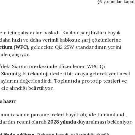
Kablosuz
yorumlar kapal
şarjda
yeni
dönem:
Qi
em için çalışmalar başladı. Kablolu şarj hızları büyük
50W
standardı
daha hızlı ve daha verimli kablosuz şarj çözümlerine
için
rtium (WPC)
, gelecekte Qi2 25W standardının yerini
dev
de çalışıyor.
markalar
birleşti
in’deki Xiaomi merkezinde düzenlenen WPC Qi
için
e
Xiaomi
gibi teknoloji devleri bir araya gelerek yeni nesil
aylarını değerlendirdi. Toplantıda prototip testleri ve
le alındığı belirtiliyor.
e hazır
nanım tasarım parametreleri büyük ölçüde tamamlandı.
andardın resmi olarak
2028 yılında
duyurulması bekleniyor.