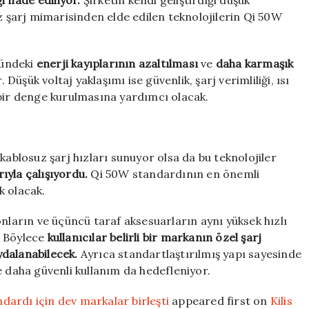
i ifade ediliyor.
Şirketin kendi geliştirdiği düşük
uz şarj mimarisinden elde edilen teknolojilerin Qi 50W
lündeki
enerji kayıplarının azaltılması
ve
daha karmaşık
 Düşük voltaj yaklaşımı ise güvenlik, şarj verimliliği, ısı
 bir denge kurulmasına yardımcı olacak.
ri kablosuz şarj hızları sunuyor olsa da bu teknolojiler
rıyla çalışıyordu.
Qi 50W standardının en önemli
k olacak.
onların ve üçüncü taraf aksesuarların aynı yüksek hızlı
. Böylece
kullanıcılar belirli bir markanın özel şarj
ydalanabilecek.
Ayrıca standartlaştırılmış yapı sayesinde
e daha güvenli kullanım da hedefleniyor.
ardı için dev markalar birleşti
appeared first on
Kilis