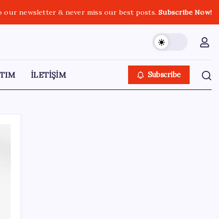
o our newsletter & never miss our best posts.
Subscribe Now!
TIM
İLETİŞİM
Subscribe
SON YAZILAR
Adalet Bakanlığı ‘projesi’: Hâkim ve savcılar
yapay zekâyla ‘örgüt tahmini’ yapacak!