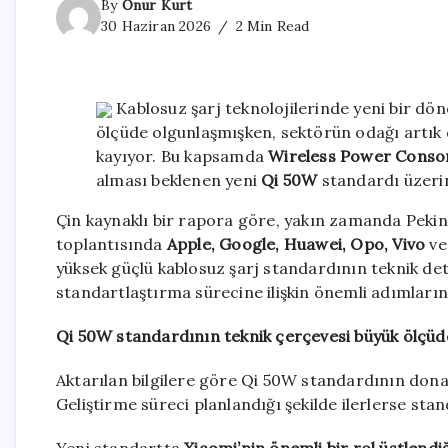
By
Onur Kurt
30 Haziran 2026
2 Min Read
Kablosuz şarj teknolojilerinde yeni bir dön
ölçüde olgunlaşmışken, sektörün odağı artık 
kayıyor. Bu kapsamda
Wireless Power Conso
alması beklenen yeni
Qi 50W
standardı üzerin
Çin kaynaklı bir rapora göre, yakın zamanda Pek
toplantısında
Apple, Google, Huawei, Opo, Vivo
v
yüksek güçlü kablosuz şarj standardının teknik det
standartlaştırma sürecine ilişkin önemli adımların e
Qi 50W standardının teknik çerçevesi büyük ölçüd
Aktarılan bilgilere göre Qi 50W standardının do
Geliştirme süreci planlandığı şekilde ilerlerse st