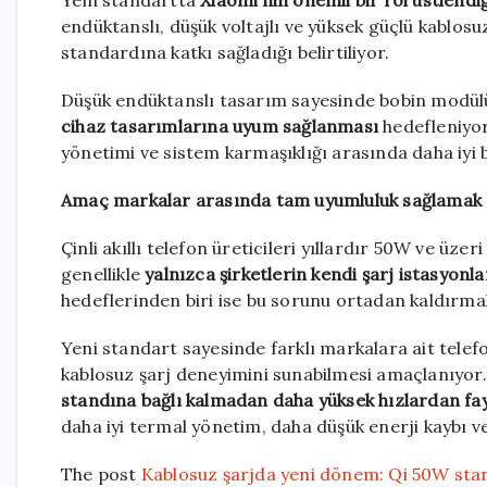
Yeni standartta
Xiaomi’nin önemli bir rol üstlendiğ
endüktanslı, düşük voltajlı ve yüksek güçlü kablos
standardına katkı sağladığı belirtiliyor.
Düşük endüktanslı tasarım sayesinde bobin modü
cihaz tasarımlarına uyum sağlanması
hedefleniyor.
yönetimi ve sistem karmaşıklığı arasında daha iyi
Amaç markalar arasında tam uyumluluk sağlamak
Çinli akıllı telefon üreticileri yıllardır 50W ve üze
genellikle
yalnızca şirketlerin kendi şarj istasyonla
hedeflerinden biri ise bu sorunu ortadan kaldırma
Yeni standart sayesinde farklı markalara ait telef
kablosuz şarj deneyimini sunabilmesi amaçlanıyor
standına bağlı kalmadan daha yüksek hızlardan fa
daha iyi termal yönetim, daha düşük enerji kaybı v
The post
Kablosuz şarjda yeni dönem: Qi 50W stand