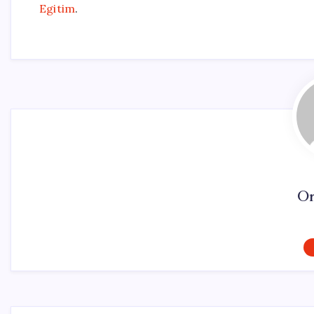
Egitim
.
On