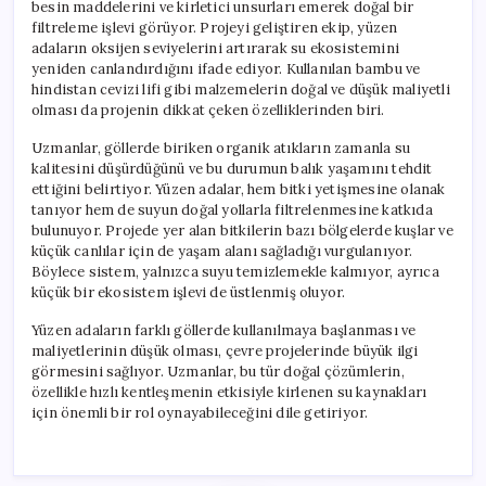
besin maddelerini ve kirletici unsurları emerek doğal bir
filtreleme işlevi görüyor. Projeyi geliştiren ekip, yüzen
adaların oksijen seviyelerini artırarak su ekosistemini
yeniden canlandırdığını ifade ediyor. Kullanılan bambu ve
hindistan cevizi lifi gibi malzemelerin doğal ve düşük maliyetli
olması da projenin dikkat çeken özelliklerinden biri.
Uzmanlar, göllerde biriken organik atıkların zamanla su
kalitesini düşürdüğünü ve bu durumun balık yaşamını tehdit
ettiğini belirtiyor. Yüzen adalar, hem bitki yetişmesine olanak
tanıyor hem de suyun doğal yollarla filtrelenmesine katkıda
bulunuyor. Projede yer alan bitkilerin bazı bölgelerde kuşlar ve
küçük canlılar için de yaşam alanı sağladığı vurgulanıyor.
Böylece sistem, yalnızca suyu temizlemekle kalmıyor, ayrıca
küçük bir ekosistem işlevi de üstlenmiş oluyor.
Yüzen adaların farklı göllerde kullanılmaya başlanması ve
maliyetlerinin düşük olması, çevre projelerinde büyük ilgi
görmesini sağlıyor. Uzmanlar, bu tür doğal çözümlerin,
özellikle hızlı kentleşmenin etkisiyle kirlenen su kaynakları
için önemli bir rol oynayabileceğini dile getiriyor.