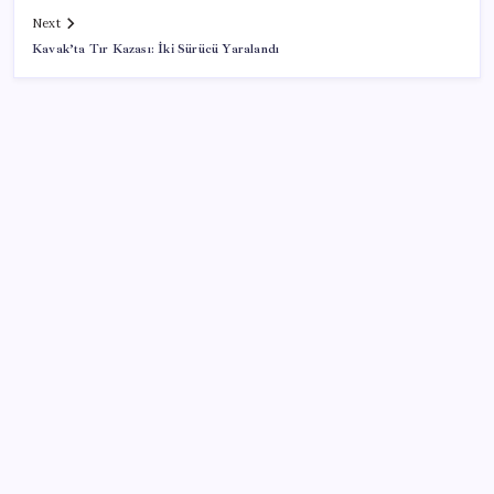
Next
Kavak’ta Tır Kazası: İki Sürücü Yaralandı
SON YAZILAR
CHP’nin butlan MYK’sinden yeni karar: 8 il
başkanlığına atama yapıldı
Türkiye’nin yerli ve milli lokomotifi Afrika’da
‘Çerçeve yasa’ya bir tepki de Yeniden Refah’tan: ‘Ne
çerçevesi belli, ne de çerçevenin yasası’
2026 DGS sonuçları ne zaman açıklandı mı? DGS