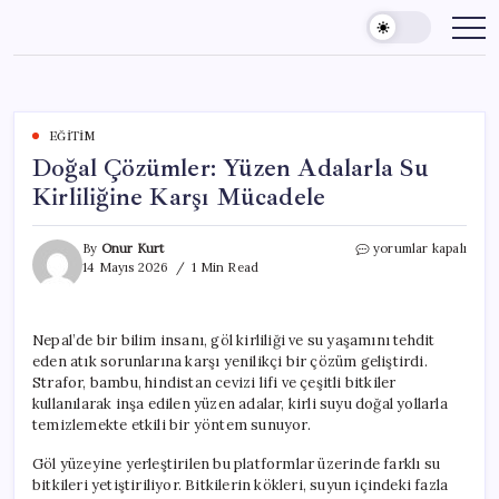
Skip
to
content
EĞITIM
Doğal Çözümler: Yüzen Adalarla Su
Kirliliğine Karşı Mücadele
Doğal
By
Onur Kurt
yorumlar kapalı
Çözümler:
14 Mayıs 2026
1 Min Read
Yüzen
Adalarla
Su
Nepal’de bir bilim insanı, göl kirliliği ve su yaşamını tehdit
Kirliliğine
eden atık sorunlarına karşı yenilikçi bir çözüm geliştirdi.
Karşı
Mücadele
Strafor, bambu, hindistan cevizi lifi ve çeşitli bitkiler
için
kullanılarak inşa edilen yüzen adalar, kirli suyu doğal yollarla
temizlemekte etkili bir yöntem sunuyor.
Göl yüzeyine yerleştirilen bu platformlar üzerinde farklı su
bitkileri yetiştiriliyor. Bitkilerin kökleri, suyun içindeki fazla