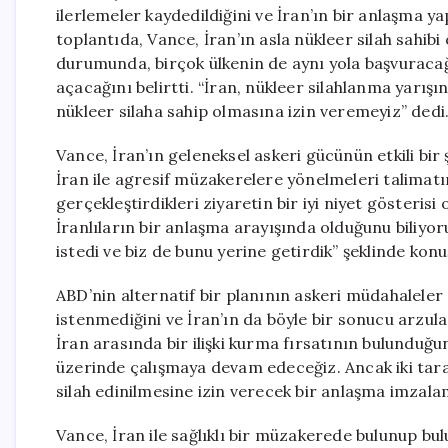
ilerlemeler kaydedildiğini ve İran’ın bir anlaşma ya
toplantıda, Vance, İran’ın asla nükleer silah sahib
durumunda, birçok ülkenin de aynı yola başvuracağ
açacağını belirtti. “İran, nükleer silahlanma yarışı
nükleer silaha sahip olmasına izin veremeyiz” dedi
Vance, İran’ın geleneksel askeri gücünün etkili bir
İran ile agresif müzakerelere yönelmeleri talimatın
gerçekleştirdikleri ziyaretin bir iyi niyet gösteris
İranlıların bir anlaşma arayışında olduğunu biliyo
istedi ve biz de bunu yerine getirdik” şeklinde konu
ABD’nin alternatif bir planının askeri müdahalele
istenmediğini ve İran’ın da böyle bir sonucu arzula
İran arasında bir ilişki kurma fırsatının bulunduğu
üzerinde çalışmaya devam edeceğiz. Ancak iki tara
silah edinilmesine izin verecek bir anlaşma imzala
Vance, İran ile sağlıklı bir müzakerede bulunup bul