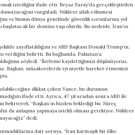
pmak istediğini ifade etti. Beyaz Saray’da gerçekleştirilen
i olamayacağını vurguladı. Nükleer silah edinmesi
ını ve bunun dünya genelinde güvenlik sorunlarına yol
nı başlatacak bir domino taşı olurdu. Bu nedenle, İran’ın
.
 şekilde zayıflatıldığını ve ABD Başkanı Donald Trump’ın,
ı verdiğini belirtti. Bu bağlamda, Pakistan’a
i olduğunu söyledi. “İlerleme kaydettiğimizi düşünüyoruz.
ruz. Başkan, müzakerelerde iyi niyetle hareket etmemizi
ştu.
r olabileceğine dikkat çeken Vance, bu durumun
madığını ifade etti. Ayrıca, 47 yıl aradan sonra ABD ile
nu belirterek, “Başkan’ın bizden beklediği bu. Süreç
fın da anlaşma yapmaya istekli olması gerekiyor. Nükleer
mayacağız” dedi.
unmadıklarına dair soruya, “İran karmaşık bir ülke.