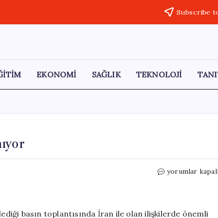
Subscribe t
ĞİTİM
EKONOMİ
SAĞLIK
TEKNOLOJİ
TANI
ıyor
Vance:
yorumlar kapal
İran
Anlaşmaya
Hazırlanıyor
için
ği basın toplantısında İran ile olan ilişkilerde önemli