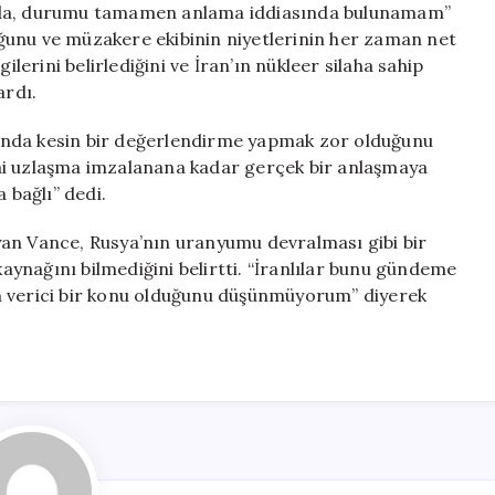
m da, durumu tamamen anlama iddiasında bulunamam”
duğunu ve müzakere ekibinin niyetlerinin her zaman net
ilerini belirlediğini ve İran’ın nükleer silaha sahip
ardı.
unda kesin bir değerlendirme yapmak zor olduğunu
ai uzlaşma imzalanana kadar gerçek bir anlaşmaya
bağlı” dedi.
layan Vance, Rusya’nın uranyumu devralması gibi bir
kaynağını bilmediğini belirtti. “İranlılar bunu gündeme
n verici bir konu olduğunu düşünmüyorum” diyerek