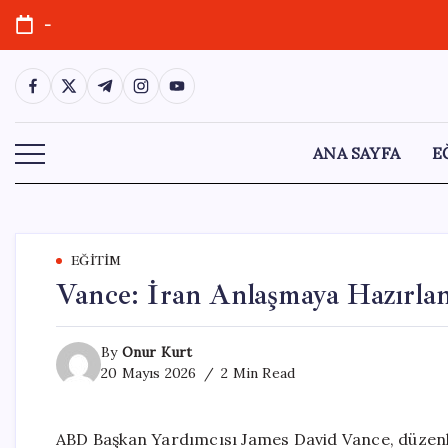
Skip
-
to
content
https://www.facebook.com/
https://twitter.com/
https://t.me/
https://www.instagram.com/
https://youtube.com/
ANA SAYFA
E
EĞITIM
Vance: İran Anlaşmaya Hazırlan
By
Onur Kurt
20 Mayıs 2026
2 Min Read
ABD Başkan Yardımcısı James David Vance, düzenledi