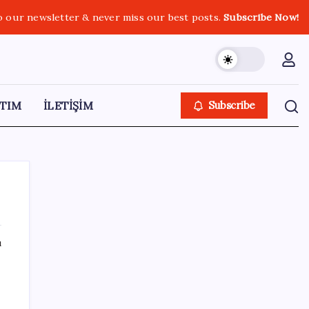
o our newsletter & never miss our best posts.
Subscribe Now!
TIM
İLETİŞİM
Subscribe
ı
SON YAZILAR
CHP’nin butlan MYK’sinden yeni karar: 8 il
başkanlığına atama yapıldı