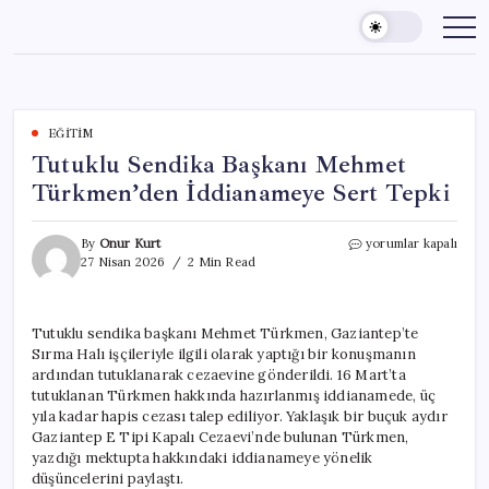
Skip
to
content
EĞITIM
Tutuklu Sendika Başkanı Mehmet
Türkmen’den İddianameye Sert Tepki
Tutuklu
By
Onur Kurt
yorumlar kapalı
Sendika
27 Nisan 2026
2 Min Read
Başkanı
Mehmet
Türkmen’den
Tutuklu sendika başkanı Mehmet Türkmen, Gaziantep’te
İddianameye
Sırma Halı işçileriyle ilgili olarak yaptığı bir konuşmanın
Sert
Tepki
ardından tutuklanarak cezaevine gönderildi. 16 Mart’ta
için
tutuklanan Türkmen hakkında hazırlanmış iddianamede, üç
yıla kadar hapis cezası talep ediliyor. Yaklaşık bir buçuk aydır
Gaziantep E Tipi Kapalı Cezaevi’nde bulunan Türkmen,
yazdığı mektupta hakkındaki iddianameye yönelik
düşüncelerini paylaştı.