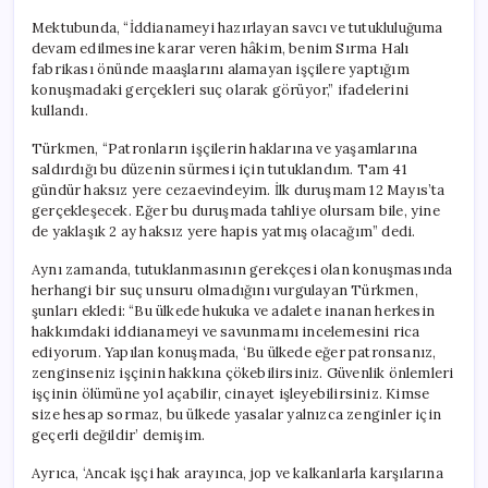
Mektubunda, “İddianameyi hazırlayan savcı ve tutukluluğuma
devam edilmesine karar veren hâkim, benim Sırma Halı
fabrikası önünde maaşlarını alamayan işçilere yaptığım
konuşmadaki gerçekleri suç olarak görüyor,” ifadelerini
kullandı.
Türkmen, “Patronların işçilerin haklarına ve yaşamlarına
saldırdığı bu düzenin sürmesi için tutuklandım. Tam 41
gündür haksız yere cezaevindeyim. İlk duruşmam 12 Mayıs’ta
gerçekleşecek. Eğer bu duruşmada tahliye olursam bile, yine
de yaklaşık 2 ay haksız yere hapis yatmış olacağım” dedi.
Aynı zamanda, tutuklanmasının gerekçesi olan konuşmasında
herhangi bir suç unsuru olmadığını vurgulayan Türkmen,
şunları ekledi: “Bu ülkede hukuka ve adalete inanan herkesin
hakkımdaki iddianameyi ve savunmamı incelemesini rica
ediyorum. Yapılan konuşmada, ‘Bu ülkede eğer patronsanız,
zenginseniz işçinin hakkına çökebilirsiniz. Güvenlik önlemleri
işçinin ölümüne yol açabilir, cinayet işleyebilirsiniz. Kimse
size hesap sormaz, bu ülkede yasalar yalnızca zenginler için
geçerli değildir’ demişim.
Ayrıca, ‘Ancak işçi hak arayınca, jop ve kalkanlarla karşılarına