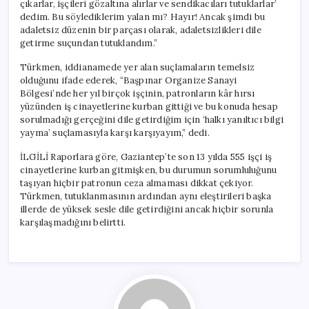
çıkarlar, işçileri gözaltına alırlar ve sendikacıları tutuklarlar’
dedim. Bu söylediklerim yalan mı? Hayır! Ancak şimdi bu
adaletsiz düzenin bir parçası olarak, adaletsizlikleri dile
getirme suçundan tutuklandım.”
Türkmen, iddianamede yer alan suçlamaların temelsiz
olduğunu ifade ederek, “Başpınar Organize Sanayi
Bölgesi’nde her yıl birçok işçinin, patronların kâr hırsı
yüzünden iş cinayetlerine kurban gittiği ve bu konuda hesap
sorulmadığı gerçeğini dile getirdiğim için ‘halkı yanıltıcı bilgi
yayma’ suçlamasıyla karşı karşıyayım,” dedi.
İLGİLİ Raporlara göre, Gaziantep’te son 13 yılda 555 işçi iş
cinayetlerine kurban gitmişken, bu durumun sorumluluğunu
taşıyan hiçbir patronun ceza almaması dikkat çekiyor.
Türkmen, tutuklanmasının ardından aynı eleştirileri başka
illerde de yüksek sesle dile getirdiğini ancak hiçbir sorunla
karşılaşmadığını belirtti.