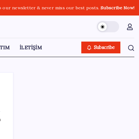
o our newsletter & never miss our best posts.
Subscribe Now!
TIM
İLETİŞİM
Subscribe
SON YAZILAR
ı
‘Tek çatı altında toplanmalı’ dedi: Akın
Gürlek’ten ‘internet gazeteciliği’ için yasa