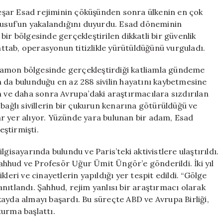
Savaş
 Beşar Esad rejiminin çöküşünden sonra ülkenin en çok
Suçlusu:
 Yusuf’un yakalandığını duyurdu. Esad döneminin
288
ir bölgesinde gerçekleştirilen dikkatli bir güvenlik
Masumun
Hattab, operasyonun titizlikle yürütüldüğünü vurguladı.
Katili
için
damon bölgesinde gerçekleştirdiği katliamla gündeme
n da bulunduğu en az 288 sivilin hayatını kaybetmesine
n ve daha sonra Avrupa’daki araştırmacılara sızdırılan
bağlı sivillerin bir çukurun kenarına götürüldüğü ve
r yer alıyor. Yüzünde yara bulunan bir adam, Esad
eştirmişti.
gisayarında bulundu ve Paris’teki aktivistlere ulaştırıldı.
hhud ve Profesör Uğur Ümit Üngör’e gönderildi. İki yıl
leri ve cinayetlerin yapıldığı yer tespit edildi. “Gölge
nıtlandı. Şahhud, rejim yanlısı bir araştırmacı olarak
ı kayda almayı başardı. Bu süreçte ABD ve Avrupa Birliği,
turma başlattı.