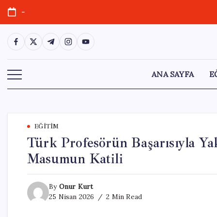
Skip
-
to
content
https://www.facebook.com/
https://twitter.com/
https://t.me/
https://www.instagram.com/
https://youtube.com/
ANA SAYFA
E
EĞITIM
Türk Profesörün Başarısıyla Ya
Masumun Katili
By
Onur Kurt
25 Nisan 2026
2 Min Read