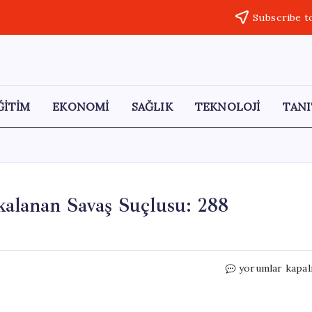
Subscribe t
ĞİTİM
EKONOMİ
SAĞLIK
TEKNOLOJİ
TANI
kalanan Savaş Suçlusu: 288
Türk
yorumlar kapal
Profesörün
Başarısıyla
Yakalanan