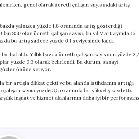
Düşüşü
enirken, genel olarak ücretli çalışan sayısındaki artış
Endişe
Verici
için
ık bazda yalnızca yüzde 1,8 oranında artış gösterdiği
 bin 850 olan ücretli çalışan sayısı, bu yıl Mart ayında 15
azda bu artış sadece yüzde 0,1 seviyesinde kaldı.
r hal aldı. Yıllık bazda ücretli çalışan sayısının yüzde 2,
ıplar yüzde 0,3 olarak belirlendi. Bu durum, sanayi
gözler önüne seriyor.
a bir artışla dikkat çekti ve bu alanda istihdamın arttığı
 çalışan sayısı yüzde 3,5 oranında bir yükseliş kaydetti.
rşılık inşaat ve hizmet alanlarının daha iyi bir performan