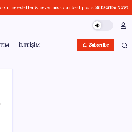
o our newsletter & never miss our best posts.
Subscribe Now!
TIM
İLETİŞİM
Subscribe
ı
SON YAZILAR
CHP’nin butlan MYK’sinden yeni karar: 8 il
başkanlığına atama yapıldı