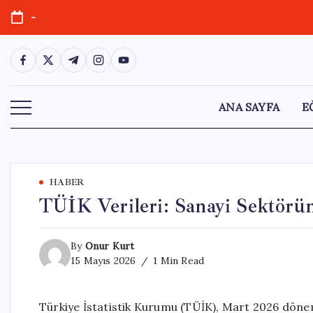
Skip
-
to
content
https://www.facebook.com/
https://twitter.com/
https://t.me/
https://www.instagram.com/
https://youtube.com/
ANA SAYFA
E
HABER
TÜİK Verileri: Sanayi Sektörü
By
Onur Kurt
15 Mayıs 2026
1 Min Read
Türkiye İstatistik Kurumu (TÜİK), Mart 2026 dönemine