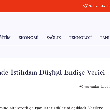
Subscribe t
ĞİTİM
EKONOMİ
SAĞLIK
TEKNOLOJİ
TANI
nde İstihdam Düşüşü Endişe Verici
TÜİK
yorumlar kapal
Verileri:
Sanayi
Sektöründe
İstihdam
 ait ücretli çalışan istatistiklerini açıkladı. Verilere