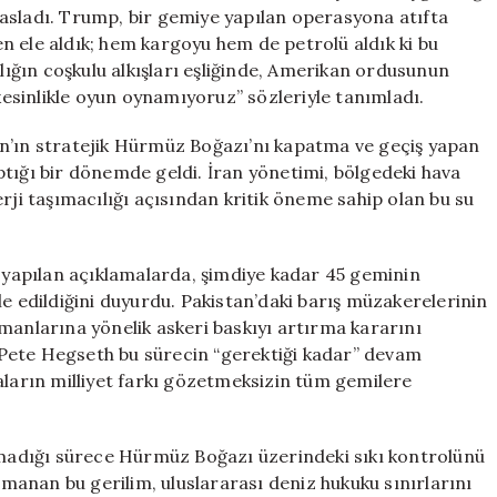
Benzetmesi
kıyasladı. Trump, bir gemiye yapılan operasyona atıfta
için
n ele aldık; hem kargoyu hem de petrolü aldık ki bu
alığın coşkulu alkışları eşliğinde, Amerikan ordusunun
 kesinlikle oyun oynamıyoruz” sözleriyle tanımladı.
an’ın stratejik Hürmüz Boğazı’nı kapatma ve geçiş yapan
ptığı bir dönemde geldi. İran yönetimi, bölgedeki hava
rji taşımacılığı açısından kritik öneme sahip olan bu su
yapılan açıklamalarda, şimdiye kadar 45 geminin
le edildiğini duyurdu. Pakistan’daki barış müzakerelerinin
manlarına yönelik askeri baskıyı artırma kararını
Pete Hegseth bu sürecin “gerektiği kadar” devam
aların milliyet farkı gözetmeksizin tüm gemilere
ılmadığı sürece Hürmüz Boğazı üzerindeki sıkı kontrolünü
ırmanan bu gerilim, uluslararası deniz hukuku sınırlarını