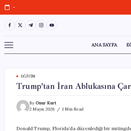
Skip
-
to
content
https://www.facebook.com/
https://twitter.com/
https://t.me/
https://www.instagram.com/
https://youtube.com/
ANA SAYFA
E
EĞITIM
Trump’tan İran Ablukasına Çar
By
Onur Kurt
2 Mayıs 2026
1 Min Read
Donald Trump, Florida’da düzenlediği bir mitingd