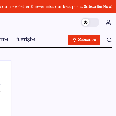
o our newsletter & never miss our best posts.
Subscribe Now!
TIM
İLETİŞİM
Subscribe
ı
SON YAZILAR
CHP’nin butlan MYK’sinden yeni karar: 8 il
başkanlığına atama yapıldı