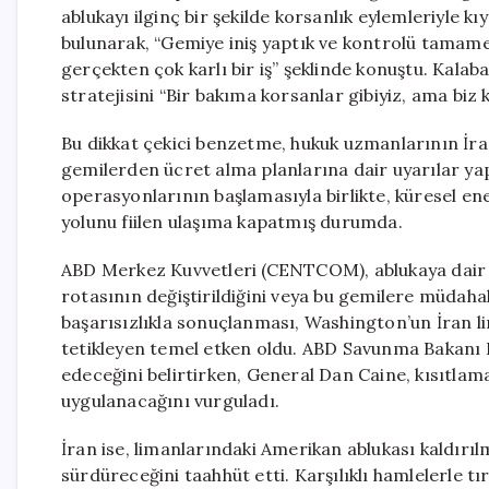
ablukayı ilginç bir şekilde korsanlık eylemleriyle 
bulunarak, “Gemiye iniş yaptık ve kontrolü tamame
gerçekten çok karlı bir iş” şeklinde konuştu. Kalab
stratejisini “Bir bakıma korsanlar gibiyiz, ama biz
Bu dikkat çekici benzetme, hukuk uzmanlarının İr
gemilerden ücret alma planlarına dair uyarılar ya
operasyonlarının başlamasıyla birlikte, küresel ene
yolunu fiilen ulaşıma kapatmış durumda.
ABD Merkez Kuvvetleri (CENTCOM), ablukaya dair 
rotasının değiştirildiğini veya bu gemilere müdaha
başarısızlıkla sonuçlanması, Washington’un İran li
tetikleyen temel etken oldu. ABD Savunma Bakanı 
edeceğini belirtirken, General Dan Caine, kısıtlam
uygulanacağını vurguladı.
İran ise, limanlarındaki Amerikan ablukası kaldır
sürdüreceğini taahhüt etti. Karşılıklı hamlelerle t