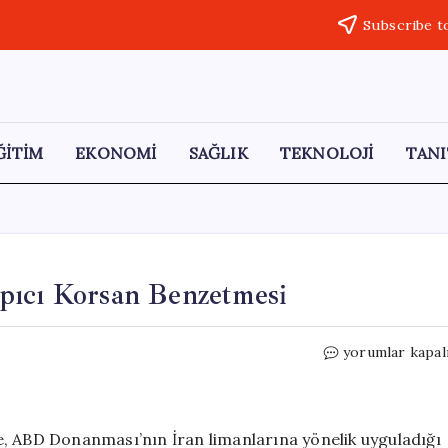
Subscribe t
ĞİTİM
EKONOMİ
SAĞLIK
TEKNOLOJİ
TANI
pıcı Korsan Benzetmesi
Trump’tan
yorumlar kapal
İran
Ablukasına
Çarpıcı
Korsan
e, ABD Donanması’nın İran limanlarına yönelik uyguladığı