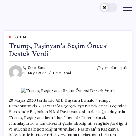
Skip
to
content
EĞITIM
Trump, Paşinyan’a Seçim Öncesi
Destek Verdi
Trump,
By
Onur Kurt
yorumlar kapalı
Paşinyan’a
28 Mayıs 2026
1 Min Read
Seçim
Öncesi
Destek
Verdi
için
28 Mayıs 2026 tarihinde ABD Başkanı Donald Trump,
Ermenistan’da 7 Haziran’da gerçekleştirilecek genel seçimler
öncesinde Başbakan Nikol Paşinyan’a olan desteğini duyurdu.
Trump, Paşinyan’ı hem “dost” hem de “lider” olarak
tanımlayarak, onun ülkesini güçlendirdiğini, zenginleştirdiğini
ve güvenli hale getirdiğini vurguladı. Paşinyan’ın Kafkasya
bölgesinde barış ve refah vizyonunu paylaştığını belirten