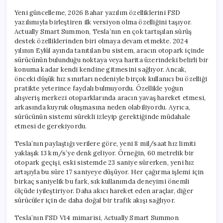
Yeni güncelleme, 2026 Bahar yazılım özelliklerini FSD
yazılımıyla birleştiren ilk versiyon olma özelliğini taşıyor.
Actually Smart Summon, Tesla’nın en çok tartışılan sürüş
destek özelliklerinden biri olmaya devam etmekte. 2024
yılının Eylül ayında tanıtılan bu sistem, aracın otopark içinde
sürücünün bulunduğu noktaya veya harita üzerindeki belirli bir
konuma kadar kendi kendine gitmesini sağlıyor. Ancak,
önceki düşük hız sınırları nedeniyle birçok kullanıcı bu özelliği
pratikte yeterince faydalı bulmuyordu. Özellikle yoğun
alışveriş merkezi otoparklarında aracın yavaş hareket etmesi,
arkasında kuyruk oluşmasına neden olabiliyordu. Ayrıca,
sürücünün sistemi sürekli izleyip gerektiğinde müdahale
etmesi de gerekiyordu.
Tesla’nın paylaştığı verilere göre, yeni 8 mil/saat hız limiti
yaklaşık 13 km/s’ye denk geliyor. Örneğin, 60 metrelik bir
otopark geçişi, eski sistemde 23 saniye sürerken, yeni hız
artışıyla bu süre 17 saniyeye düşüyor. Her çağırma işlemi için
birkaç saniyelik bu fark, sık kullanımda deneyimi önemli
ölçüde iyileştiriyor. Daha akıcı hareket eden araçlar, diğer
sürücüler için de daha doğal bir trafik akışı sağlıyor.
Tesla’nın FSD V14 mimarisi, Actually Smart Summon