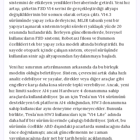
sistemini de etkileyen yenilikleri beraberinde getirdi. Yeni hız
artışı, şirketin FSD V14 serisi ile gerçekleştirdiği altyapı
değişikliklerinin bir sonucu olarak ortaya çıktı. V14.3
sürümünde yapay zeka derleyicisi, MLIR tabanlı yeni bir
yapıya taşınarak sistemin tepki süreleri yaklaşık yüzde 20
oranında hızlandırıldı. İlerleyen güncellemelerde, bireysel
kullanıcıların FSD sistemi, Robotaxi filosu ve Summon
özellikleri tek bir yapay zeka modeli altında birleştirildi. Bu
sayede otopark içinde çalışan sistem, otoyol sürüşünde
kullanılan sinir ağı altyapısından faydalanmaya başladı.
Yeni hız sınırının artırılmasının arkasında da bu birleşik
modelin olduğu belirtiliyor. Sistem, çevresini artık daha hızlı
analiz edebiliyor ve yayalar, direkler veya diğer araçlar gibi
engellere karşı daha kısa sürede tepki verebiliyor. Ancak, yeni
hız limiti sadece AI4 yani Hardware 4 donanımına sahip
araçlarda kullanılabiliyor. Şu an için Tesla’nın V14 sürümünü
destekleyen tek platform AI4 olduğundan, HW3 donanımına
sahip kullanıcılar aynı deneyime erişemeyecekler. Bununla
birlikte, Tesla’nın HW3 kullanıcıları için “V14 Lite” adında
daha hafif bir sürüm üzerinde çalıştığı bildiriliyor. Şirket, bu
sürümün özellikle ABD dışındaki pazarlarda sunulacağını daha
önce doğrulamıştı; ancak güncellemenin ne zaman
yayınlanacağına dair net bir tarih henüz açıklanmadı.