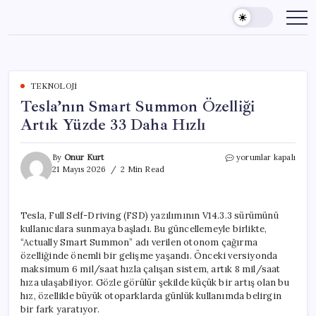
Skip
to
content
TEKNOLOJI
Tesla’nın Smart Summon Özelliği
Artık Yüzde 33 Daha Hızlı
Tesla’nın
By
Onur Kurt
yorumlar kapalı
Smart
21 Mayıs 2026
2 Min Read
Summon
Özelliği
Artık
Tesla, Full Self-Driving (FSD) yazılımının V14.3.3 sürümünü
Yüzde
kullanıcılara sunmaya başladı. Bu güncellemeyle birlikte,
33
Daha
“Actually Smart Summon” adı verilen otonom çağırma
Hızlı
özelliğinde önemli bir gelişme yaşandı. Önceki versiyonda
için
maksimum 6 mil/saat hızla çalışan sistem, artık 8 mil/saat
hıza ulaşabiliyor. Gözle görülür şekilde küçük bir artış olan bu
hız, özellikle büyük otoparklarda günlük kullanımda belirgin
bir fark yaratıyor.