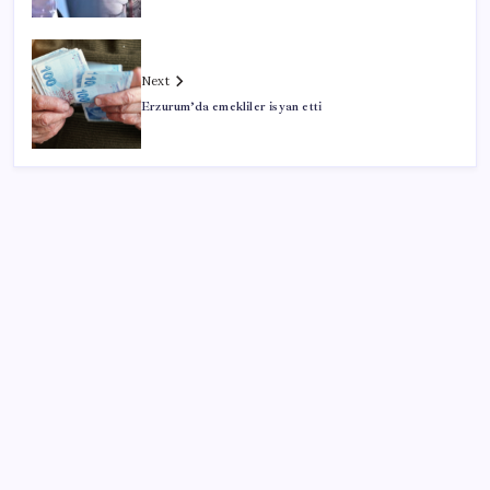
Next
Erzurum’da emekliler isyan etti
SON YAZILAR
CHP’nin butlan MYK’sinden yeni karar: 8 il
başkanlığına atama yapıldı
Türkiye’nin yerli ve milli lokomotifi Afrika’da