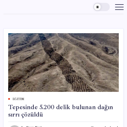
Skip
to
content
EĞITIM
Tepesinde 5.200 delik bulunan dağın
sırrı çözüldü