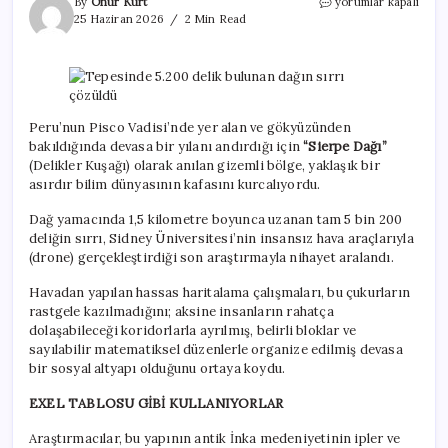
Tepesinde
By
Onur Kurt
yorumlar kapalı
5.200
25 Haziran 2026
2 Min Read
delik
bulunan
dağın
sırrı
çözüldü
için
Peru’nun Pisco Vadisi’nde yer alan ve gökyüzünden
bakıldığında devasa bir yılanı andırdığı için
“Sierpe Dağı”
(Delikler Kuşağı) olarak anılan gizemli bölge, yaklaşık bir
asırdır bilim dünyasının kafasını kurcalıyordu.
Dağ yamacında 1,5 kilometre boyunca uzanan tam 5 bin 200
deliğin sırrı, Sidney Üniversitesi’nin insansız hava araçlarıyla
(drone) gerçekleştirdiği son araştırmayla nihayet aralandı.
Havadan yapılan hassas haritalama çalışmaları, bu çukurların
rastgele kazılmadığını; aksine insanların rahatça
dolaşabileceği koridorlarla ayrılmış, belirli bloklar ve
sayılabilir matematiksel düzenlerle organize edilmiş devasa
bir sosyal altyapı olduğunu ortaya koydu.
EXEL TABLOSU GİBİ KULLANIYORLAR
Araştırmacılar, bu yapının antik İnka medeniyetinin ipler ve