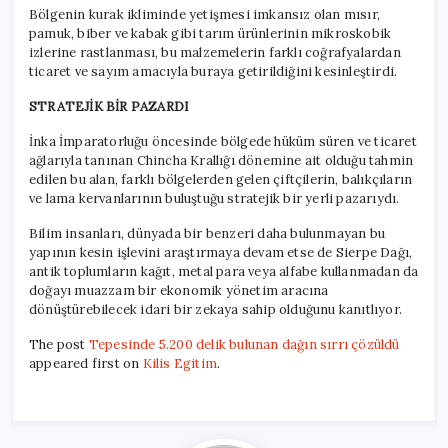
Bölgenin kurak ikliminde yetişmesi imkansız olan mısır,
pamuk, biber ve kabak gibi tarım ürünlerinin mikroskobik
izlerine rastlanması, bu malzemelerin farklı coğrafyalardan
ticaret ve sayım amacıyla buraya getirildiğini kesinleştirdi.
STRATEJİK BİR PAZARDI
İnka İmparatorluğu öncesinde bölgede hüküm süren ve ticaret
ağlarıyla tanınan Chincha Krallığı dönemine ait olduğu tahmin
edilen bu alan, farklı bölgelerden gelen çiftçilerin, balıkçıların
ve lama kervanlarının buluştuğu stratejik bir yerli pazarıydı.
Bilim insanları, dünyada bir benzeri daha bulunmayan bu
yapının kesin işlevini araştırmaya devam etse de Sierpe Dağı,
antik toplumların kağıt, metal para veya alfabe kullanmadan da
doğayı muazzam bir ekonomik yönetim aracına
dönüştürebilecek idari bir zekaya sahip olduğunu kanıtlıyor.
The post
Tepesinde 5.200 delik bulunan dağın sırrı çözüldü
appeared first on
Kilis Egitim
.