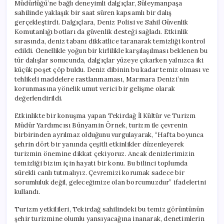
Müdürlüğü’ne bağlı deneyimli dalgıçlar, Süleymanpaşa
sahilinde yaklaşık bir saat süren kapsamlı bir dalış
gerçekleştirdi. Dalgıçlara, Deniz Polisi ve Sahil Güvenlik
Komutanlığı botları da güvenlik desteği sağladı. Etkinlik
sırasında, deniz tabanı dikkatlice taranarak temizliği kontrol
edildi. Genellikle yoğun bir kirlilikle karşılaşılması beklenen bu
tür dalışlar sonucunda, dalgıçlar yüzeye çıkarken yalnızca iki
küçük poşet çöp buldu. Deniz dibinin bu kadar temiz olması ve
tehlikeli maddelere rastlanmaması, Marmara Denizi’nin
korunmasına yönelik umut verici bir gelişme olarak
değerlendirildi.
Etkinlikte bir konuşma yapan Tekirdağ İl Kültür ve Turizm
Müdür Yardımcısı Bünyamin Örnek, turizm ile çevrenin
birbirinden ayrılmaz olduğunu vurgulayarak, “Hafta boyunca
şehrin dört bir yanında çeşitli etkinlikler düzenleyerek
turizmin önemine dikkat çekiyoruz. Ancak denizlerimizin
temizliği bizim için hayati bir konu. Bu bilinci toplumda
sürekli canlı tutmalıyız. Çevremizi korumak sadece bir
sorumluluk değil, geleceğimize olan borcumuzdur” ifadelerini
kullandı.
Turizm yetkilileri, Tekirdağ sahilindeki bu temiz görüntünün
şehir turizmine olumlu yansıyacağına inanarak, denetimlerin