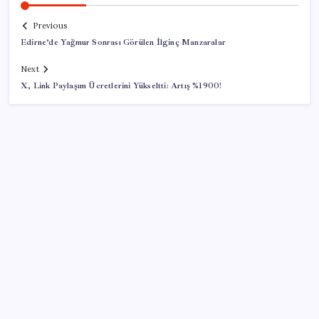
Previous
Edirne’de Yağmur Sonrası Görülen İlginç Manzaralar
Next
X, Link Paylaşım Ücretlerini Yükseltti: Artış %1900!
SON YAZILAR
ABD, İran-Umman anlaşması sonrası ablukayı
kaldıracak
Porsche yöneticisinden Volkswagen’e maliyetleri