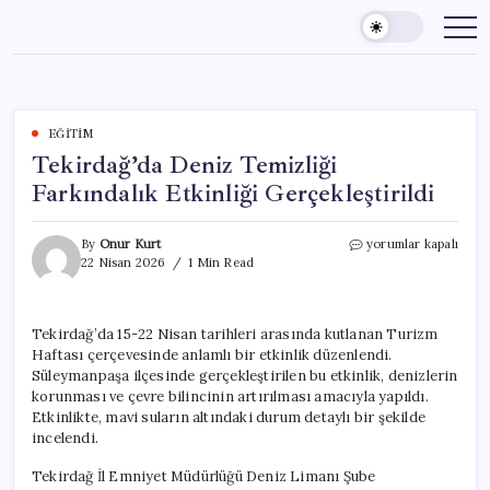
Skip
to
content
EĞITIM
Tekirdağ’da Deniz Temizliği
Farkındalık Etkinliği Gerçekleştirildi
Tekirdağ’da
By
Onur Kurt
yorumlar kapalı
Deniz
22 Nisan 2026
1 Min Read
Temizliği
Farkındalık
Etkinliği
Tekirdağ’da 15-22 Nisan tarihleri arasında kutlanan Turizm
Gerçekleştirildi
Haftası çerçevesinde anlamlı bir etkinlik düzenlendi.
için
Süleymanpaşa ilçesinde gerçekleştirilen bu etkinlik, denizlerin
korunması ve çevre bilincinin artırılması amacıyla yapıldı.
Etkinlikte, mavi suların altındaki durum detaylı bir şekilde
incelendi.
Tekirdağ İl Emniyet Müdürlüğü Deniz Limanı Şube